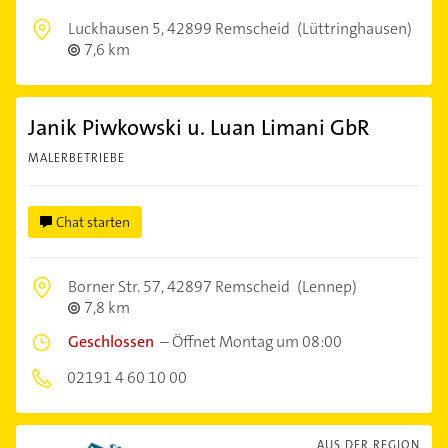
Luckhausen 5,
42899 Remscheid
(Lüttringhausen)
7,6 km
Janik Piwkowski u. Luan Limani GbR
MALERBETRIEBE
Chat starten
Borner Str. 57,
42897 Remscheid
(Lennep)
7,8 km
Geschlossen
–
Öffnet Montag um 08:00
02191 4 60 10 00
AUS DER REGION