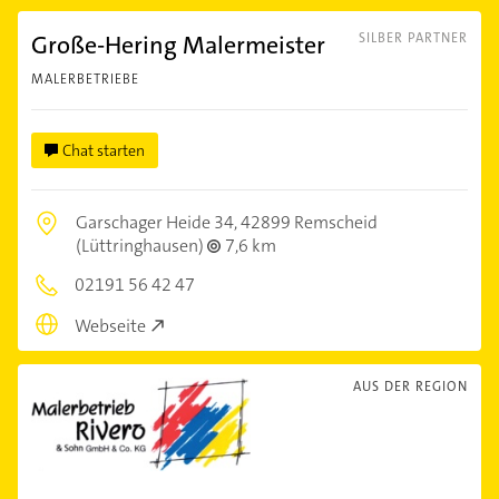
Große-Hering Malermeister
SILBER PARTNER
MALERBETRIEBE
Chat starten
Garschager Heide 34,
42899 Remscheid
(Lüttringhausen)
7,6 km
02191 56 42 47
Webseite
AUS DER REGION