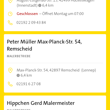
August-Lütgenau-Str. 15,
42499 Hückeswagen
(Innenstadt)
6,4 km
Geschlossen
–
Öffnet Montag um 07:00
02192 2 09 43 84
Peter Müller Max-Planck-Str. 54,
Remscheid
MALERBETRIEBE
Max-Planck-Str. 54,
42897 Remscheid
(Lennep)
6,4 km
02191 6 27 08
Hippchen Gerd Malermeister