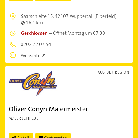
Saarschleife 15,
42107 Wuppertal
(Elberfeld)
16,1 km
Geschlossen
–
Öffnet Montag um 07:30
0202 72 07 54
Webseite
AUS DER REGION
Oliver Conyn Malermeister
MALERBETRIEBE
E-Mail
Chat starten