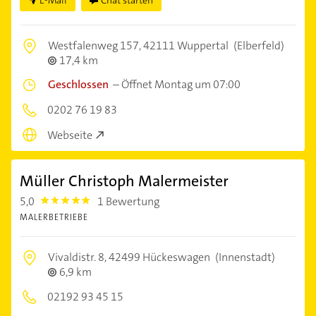
Westfalenweg 157,
42111 Wuppertal
(Elberfeld)
17,4 km
Geschlossen
–
Öffnet Montag um 07:00
0202 76 19 83
Webseite
Müller Christoph Malermeister
5,0
1 Bewertung
5.0
MALERBETRIEBE
Vivaldistr. 8,
42499 Hückeswagen
(Innenstadt)
6,9 km
02192 93 45 15