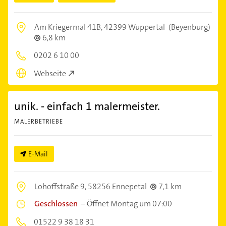
Am Kriegermal 41B,
42399 Wuppertal
(Beyenburg)
6,8 km
0202 6 10 00
Webseite
unik. - einfach 1 malermeister.
MALERBETRIEBE
E-Mail
Lohoffstraße 9,
58256 Ennepetal
7,1 km
Geschlossen
–
Öffnet Montag um 07:00
01522 9 38 18 31