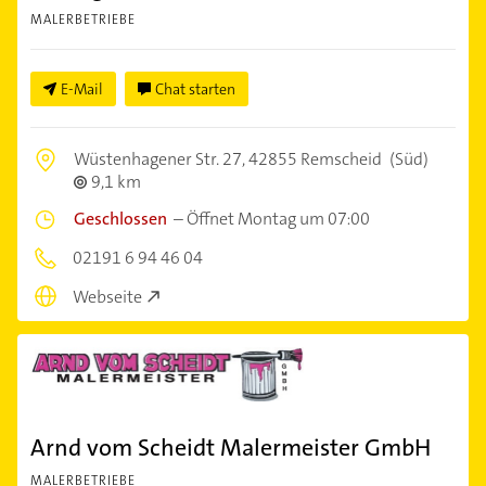
MALERBETRIEBE
E-Mail
Chat starten
Wüstenhagener Str. 27,
42855 Remscheid
(Süd)
9,1 km
Geschlossen
–
Öffnet Montag um 07:00
02191 6 94 46 04
Webseite
Arnd vom Scheidt Malermeister GmbH
MALERBETRIEBE