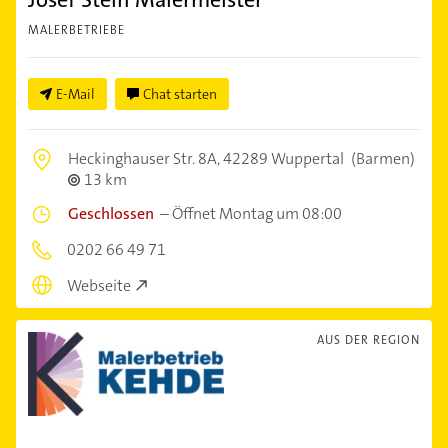
MALERBETRIEBE
E-Mail
Chat starten
Heckinghauser Str. 8A,
42289 Wuppertal
(Barmen)
13 km
Geschlossen
–
Öffnet Montag um 08:00
0202 66 49 71
Webseite
AUS DER REGION