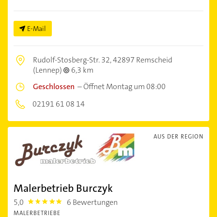
E-Mail
Rudolf-Stosberg-Str. 32,
42897 Remscheid
(Lennep)
6,3 km
Geschlossen
–
Öffnet Montag um 08:00
02191 61 08 14
AUS DER REGION
Malerbetrieb Burczyk
5,0
6 Bewertungen
5.0
MALERBETRIEBE