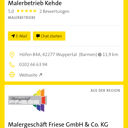
Malerbetrieb Kehde
5,0
2 Bewertungen
5.0
MALERBETRIEBE
E-Mail
Chat starten
Höfen 84A,
42277 Wuppertal
(Barmen)
11,9 km
0202 66 63 94
Webseite
AUS DER REGION
Malergeschäft Friese GmbH & Co. KG