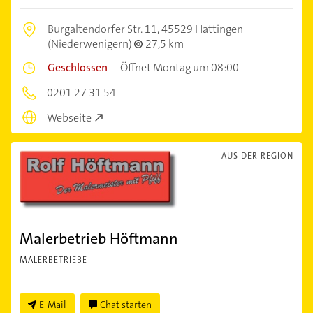
Burgaltendorfer Str. 11,
45529 Hattingen
(Niederwenigern)
27,5 km
Geschlossen
–
Öffnet Montag um 08:00
0201 27 31 54
Webseite
AUS DER REGION
Malerbetrieb Höftmann
MALERBETRIEBE
E-Mail
Chat starten