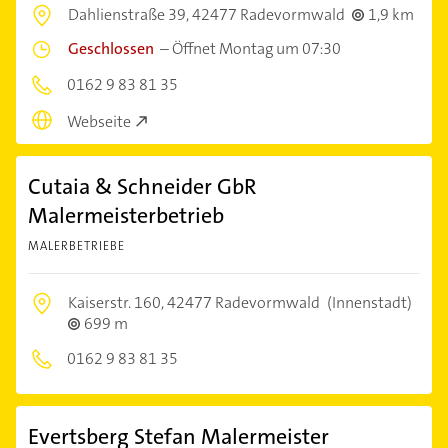
Dahlienstraße 39,
42477 Radevormwald
1,9 km
Geschlossen
–
Öffnet Montag um 07:30
0162 9 83 81 35
Webseite
Cutaia & Schneider GbR
Malermeisterbetrieb
MALERBETRIEBE
Kaiserstr. 160,
42477 Radevormwald
(Innenstadt)
699 m
0162 9 83 81 35
Evertsberg Stefan Malermeister