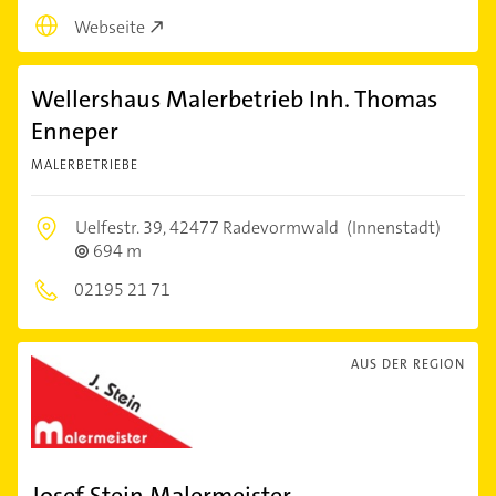
Webseite
Wellershaus Malerbetrieb Inh. Thomas
Enneper
MALERBETRIEBE
Uelfestr. 39,
42477 Radevormwald
(Innenstadt)
694 m
02195 21 71
AUS DER REGION
Josef Stein Malermeister