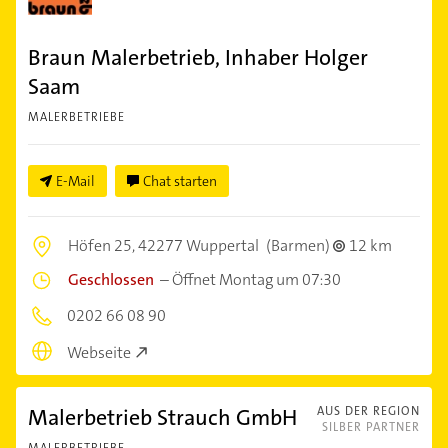
Braun Malerbetrieb, Inhaber Holger
Saam
MALERBETRIEBE
E-Mail
Chat starten
Höfen 25,
42277 Wuppertal
(Barmen)
12 km
Geschlossen
–
Öffnet Montag um 07:30
0202 66 08 90
Webseite
Malerbetrieb Strauch GmbH
AUS DER REGION
SILBER PARTNER