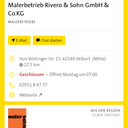
Malerbetrieb Rivero & Sohn GmbH &
Co.KG
MALERBETRIEBE
E-Mail
Chat starten
Von-Böttinger-Str. 15,
42549 Velbert
(Mitte)
27,5 km
Geschlossen
–
Öffnet Montag um 07:00
02051 8 47 37
Webseite
AUS DER REGION
SILBER PARTNER