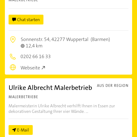
MALERBETRIEBE
Chat starten
Sonnenstr. 54,
42277 Wuppertal
(Barmen)
12,4 km
0202 66 16 33
Webseite
Ulrike Albrecht Malerbetrieb
AUS DER REGION
MALERBETRIEBE
Malermeisterin Ulrike Albrecht verhilft Ihnen in Essen zur
dekorativen Gestaltung Ihrer vier Wände. ...
E-Mail