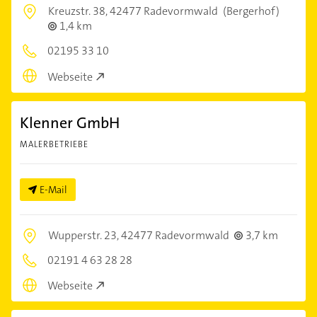
Kreuzstr. 38,
42477 Radevormwald
(Bergerhof)
1,4 km
02195 33 10
Webseite
Klenner GmbH
MALERBETRIEBE
E-Mail
Wupperstr. 23,
42477 Radevormwald
3,7 km
02191 4 63 28 28
Webseite