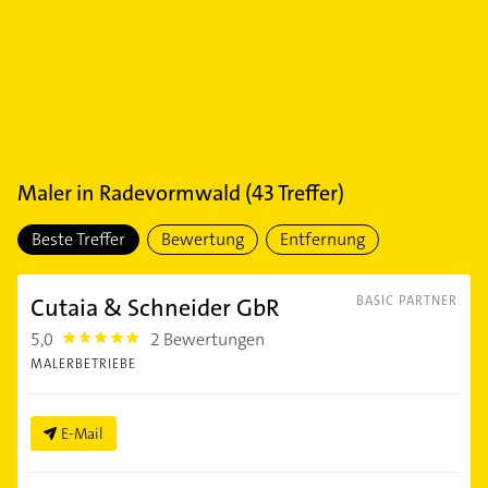
Maler
in
Radevormwald
(
43
Treffer)
Beste Treffer
Bewertung
Entfernung
Cutaia & Schneider GbR
BASIC PARTNER
5,0
2 Bewertungen
5.0
MALERBETRIEBE
E-Mail