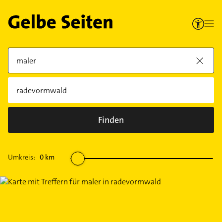
Finden
Umkreis:
0
km