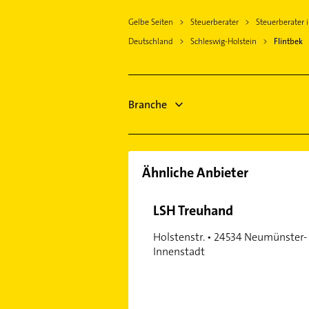
Heizung & Sanitär
Preetz Holstein
Gelbe Seiten
Steuerberater
Steuerberater i
Lüftungsanlagen
Schönkirchen
Deutschland
Schleswig-Holstein
Flintbek
Heizungsbauer
Nortorf bei Neumünster
Heizungsfirmen
Heikendorf
Elektroinstallation
Gettorf
Elektro Reparatur
Branche
Neumünster
Elektriker
Zahnarzt
Ähnliche Anbieter
LSH Treuhand
Holstenstr. • 24534 Neumünster-
Innenstadt