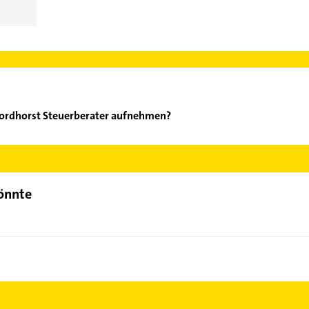
Mordhorst Steuerberater aufnehmen?
ürgen Mordhorst Steuerberater aufzunehmen. Einfach die passende
Bereich auswählen. Hier finden Sie alle
Kontaktdaten
.
könnte