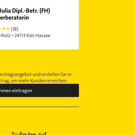
Julia Dipl.-Betr. (FH)
erberaterin
(18)
holz • 24113 Kiel-Hassee
nstiegsangebot und erstellen Sie in
ntrag, um mehr Kunden erreichen.
hmen eintragen
Zu finden auf