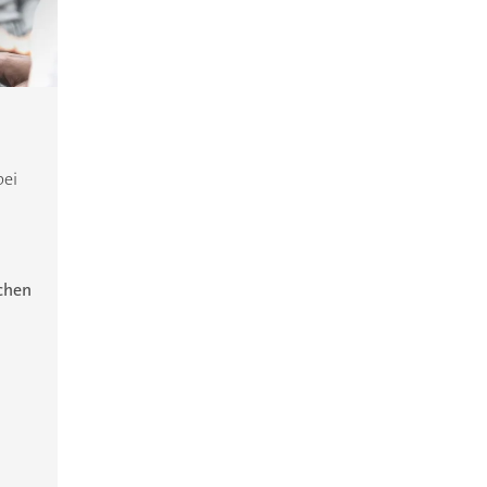
bei
ichen