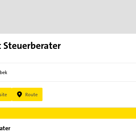
 Steuerberater
tbek
ite
Route
ater