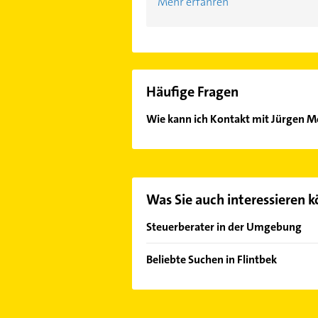
Mehr erfahren
Häufige Fragen
Wie kann ich Kontakt mit Jürgen 
Es ist sehr einfach Kontakt mit J
oder Mail in unserem Kontaktdaten-
Was Sie auch interessieren 
Steuerberater in der Umgebung
Bordesholm
Beliebte Suchen in Flintbek
Kronshagen
Phoniatrie
Kiel
Logopädie
Schwentinental