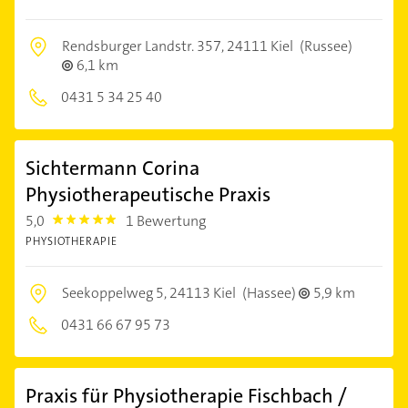
Rendsburger Landstr. 357,
24111 Kiel
(Russee)
6,1 km
0431 5 34 25 40
Sichtermann Corina
Physiotherapeutische Praxis
5,0
1 Bewertung
5.0
PHYSIOTHERAPIE
Seekoppelweg 5,
24113 Kiel
(Hassee)
5,9 km
0431 66 67 95 73
Praxis für Physiotherapie Fischbach /