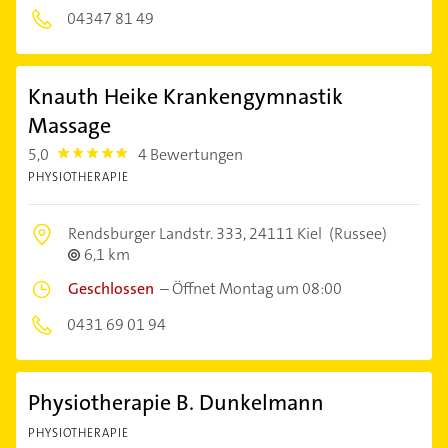
04347 81 49
Knauth Heike Krankengymnastik
Massage
5,0
4 Bewertungen
5.0
PHYSIOTHERAPIE
Rendsburger Landstr. 333,
24111 Kiel
(Russee)
6,1 km
Geschlossen
–
Öffnet Montag um 08:00
0431 69 01 94
Physiotherapie B. Dunkelmann
PHYSIOTHERAPIE