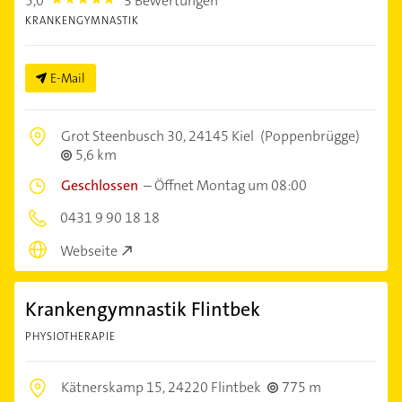
5,0
3 Bewertungen
5.0
KRANKENGYMNASTIK
E-Mail
Grot Steenbusch 30,
24145 Kiel
(Poppenbrügge)
5,6 km
Geschlossen
–
Öffnet Montag um 08:00
0431 9 90 18 18
Webseite
Krankengymnastik Flintbek
PHYSIOTHERAPIE
Kätnerskamp 15,
24220 Flintbek
775 m