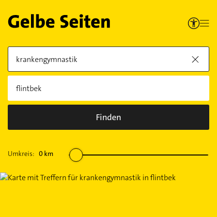
Finden
Umkreis:
0
km