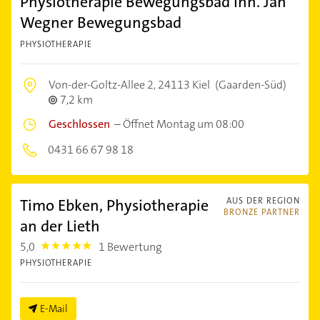
Physiotherapie Bewegungsbad Inh. Jan
Wegner Bewegungsbad
PHYSIOTHERAPIE
Von-der-Goltz-Allee 2,
24113 Kiel
(Gaarden-Süd)
7,2 km
Geschlossen
–
Öffnet Montag um 08:00
0431 66 67 98 18
Timo Ebken, Physiotherapie
AUS DER REGION
BRONZE PARTNER
an der Lieth
5,0
1 Bewertung
5.0
PHYSIOTHERAPIE
E-Mail