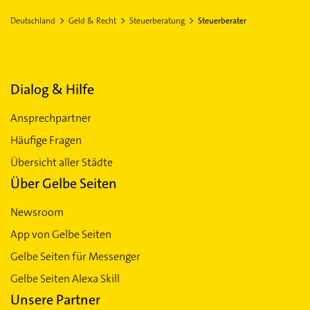
EINWOHNER
FLÄCHE
2.158.130,00
16.202,40 km²
Deutschland
Geld & Recht
Steuerberatung
Steuerberater
Lübeck
Kiel
Itzehoe
Steuerberater in Sachsen-Anhalt
Erfurt
Gera
Jena
Mü
Steuerberater in Schleswig-Holstein
Dialog & Hilfe
Steuerberater in Thüringen
Ansprechpartner
Häufige Fragen
Übersicht aller Städte
Über Gelbe Seiten
Newsroom
App von Gelbe Seiten
Gelbe Seiten für Messenger
Gelbe Seiten Alexa Skill
Unsere Partner