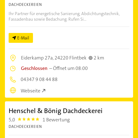
DACHDECKEREIEN
Ihr Partner für energetische Sanierung, Abdichtungstechnik,
Fassadenbau sowie Bedachung. Rufen Si...
E-Mail
Eiderkamp 27a,
24220 Flintbek
2 km
Geschlossen
–
Öffnet um 08:00
04347 9 08 44 88
Webseite
Henschel & Bönig Dachdeckerei
5,0
1 Bewertung
5.0
DACHDECKEREIEN