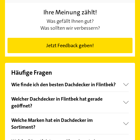
Ihre Meinung zählt!
Was gefällt Ihnen gut?
Was sollten wir verbessern?
Jetzt Feedback geben!
Häufige Fragen
Wie finde ich den besten Dachdecker in Flintbek?
Vergleichen Sie alle Anbieter anhand echter
Welcher Dachdecker in Flintbek hat gerade
Kundenmeinungen und profitieren Sie von den
geöffnet?
Empfehlungen. Die Suchergebnisse können Sie sich
einfach nach
Bewertungen
sortiert anzeigen lassen.
Im Anbieter-Bereich finden Sie alle
Öffnungszeiten
.
Welche Marken hat ein Dachdecker im
Bitte beachten Sie, dass diese an Sonn- und
Sortiment?
Feiertagen abweichen können.
Der Dachdecker verkauft Marken wie Alwitra,