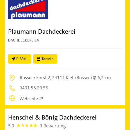
Plaumann Dachdeckerei
DACHDECKEREIEN
E-Mail
Termin
Russeer Forst 2,
24111 Kiel
(Russee)
6,2 km
0431 56 20 56
Webseite
Henschel & Bönig Dachdeckerei
5,0
1 Bewertung
5.0