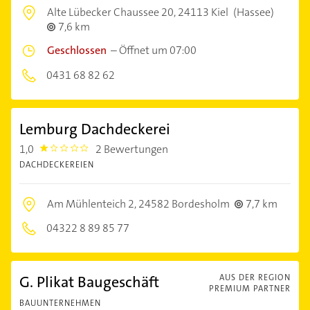
Alte Lübecker Chaussee 20,
24113 Kiel
(Hassee)
7,6 km
Geschlossen
–
Öffnet um 07:00
0431 68 82 62
Lemburg Dachdeckerei
1,0
2 Bewertungen
1.0
DACHDECKEREIEN
Am Mühlenteich 2,
24582 Bordesholm
7,7 km
04322 8 89 85 77
G. Plikat Baugeschäft
AUS DER REGION
PREMIUM PARTNER
BAUUNTERNEHMEN