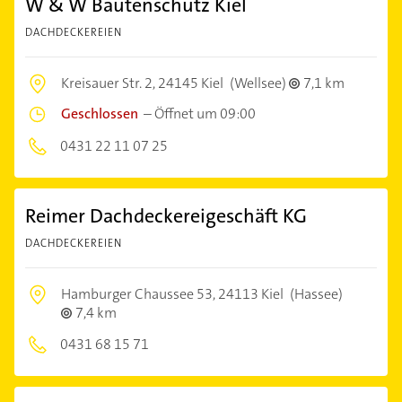
W & W Bautenschutz Kiel
DACHDECKEREIEN
Kreisauer Str. 2,
24145 Kiel
(Wellsee)
7,1 km
Geschlossen
–
Öffnet um 09:00
0431 22 11 07 25
Reimer Dachdeckereigeschäft KG
DACHDECKEREIEN
Hamburger Chaussee 53,
24113 Kiel
(Hassee)
7,4 km
0431 68 15 71