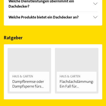
Welche Dienstleistungen übernimmt ein
Meyer-Holsen und Velux.
Dachdecker?
Folgende Leistungen werden angeboten:
Welche Produkte bietet ein Dachdecker an?
Dachdeckerei, Abdichtungen, Bauklempnerarbeiten,
Bauklempnerei und Bedachung.
Das Angebot umfasst unter anderem Flachdächer,
Gründächer, Metalldächer, Schieferdächer und
Steildächer.
Ratgeber
HAUS & GARTEN
HAUS & GARTEN
Dampfbremse oder
Flachdachdämmung:
Dampfsperre fürs...
Ein Fall für...