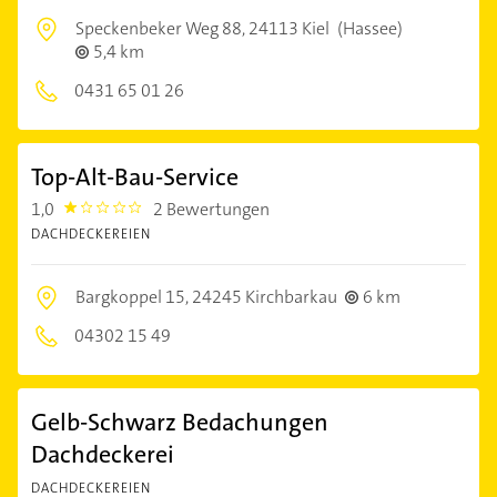
Speckenbeker Weg 88,
24113 Kiel
(Hassee)
5,4 km
0431 65 01 26
Top-Alt-Bau-Service
1,0
2 Bewertungen
1.0
DACHDECKEREIEN
Bargkoppel 15,
24245 Kirchbarkau
6 km
04302 15 49
Gelb-Schwarz Bedachungen
Dachdeckerei
DACHDECKEREIEN