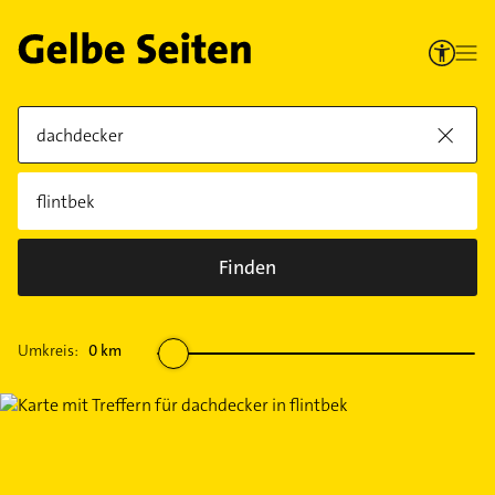
Finden
Umkreis:
0
km