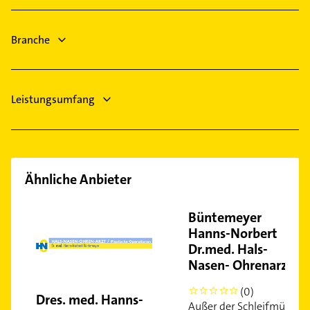
Brake (Unterweser)
Rechtsanwalt
Fesenfeld
Logopädie
Physikalische Therapie
Findorff-Bürgerweide
Bauunternehmen
Branche
Physiotherapie
Gartenstadt Vahr
Krankengymnastik
Gete
Gröpelingen
Leistungsumfang
Habenhausen
Handelshäfen
Hastedt
Hohentor
Ähnliche Anbieter
Horn
Huckelriede
Büntemeyer
Hulsberg
Hanns-Norbert
Kattenturm
Dr.med. Hals-
Kirchhuchting
Nasen- Ohrenarzt
Lüssum-Bockhorn
(0)
0
Dres. med. Hanns-
Lehe
Außer der Schleifmühle