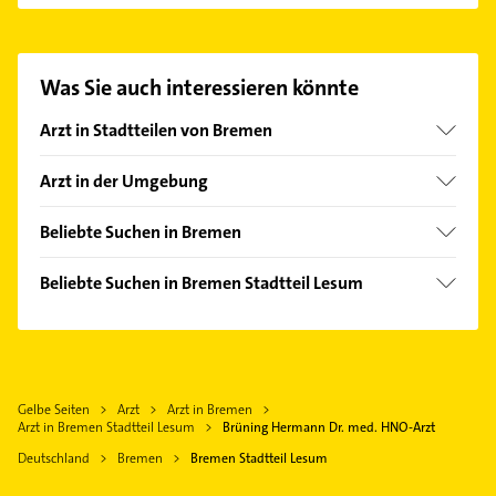
med. HNO-Arzt aufzunehmen. Einfach die
passenden Kontaktmöglichkeiten wie Adresse oder
Mail in unserem Kontaktdaten-Bereich auswählen.
Was Sie auch interessieren könnte
Hier finden Sie alle
Kontaktdaten
.
Arzt in Stadtteilen von Bremen
Alte Neustadt
Arzt in der Umgebung
Altstadt
Ritterhude
Bürgerpark
Beliebte Suchen in Bremen
Osterholz-Scharmbeck
Bahnhofsvorstadt
Schreiner
Lilienthal
Beliebte Suchen in Bremen Stadtteil Lesum
Barkhof
Ärztehaus
Delmenhorst
Schreiner
Blockdiek
Hausarzt
Stuhr
Hausarzt
Blumenthal
Allgemeinarzt
Worpswede
Allgemeinarzt
Borgfeld
Klempner
Elsfleth
Gelbe Seiten
Arzt
Arzt in Bremen
Arzt
Buntentor
Gasinstallateur
Arzt in Bremen Stadtteil Lesum
Brüning Hermann Dr. med. HNO-Arzt
Ganderkesee
Maler
Burgdamm
Sanitärinstallation
Deutschland
Bremen
Bremen Stadtteil Lesum
Weyhe bei Bremen
Bestatter
Fähr-Lobbendorf
Phoniatrie