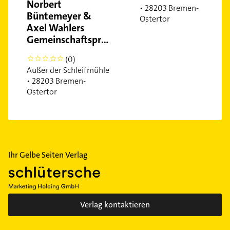
Norbert
Lindenhof
• 28203 Bremen-
Büntemeyer &
Ostertor
Mittelshuchting
Axel Wahlers
Neu Schwachhausen
Gemeinschaftspraxis
Neue Vahr Südost
(0)
0
Neustadt
Außer der Schleifmühle
Ohlenhof
• 28203 Bremen-
Ostertor
Ostertor
Peterswerder
Rönnebeck
Radio Bremen
Schwachhausen
Ihr Gelbe Seiten Verlag
Steintor
Tenever
Utbremen
Verlag kontaktieren
Vegesack
Walle