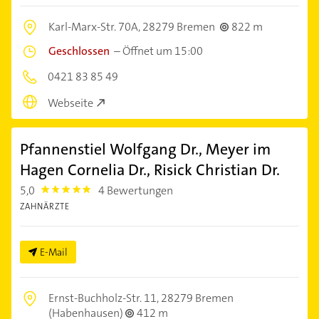
Karl-Marx-Str. 70A,
28279 Bremen
822 m
Geschlossen
–
Öffnet um 15:00
0421 83 85 49
Webseite
Pfannenstiel Wolfgang Dr., Meyer im
Hagen Cornelia Dr., Risick Christian Dr.
5,0
4 Bewertungen
5.0
ZAHNÄRZTE
E-Mail
Ernst-Buchholz-Str. 11,
28279 Bremen
(Habenhausen)
412 m