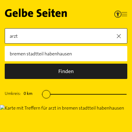
Finden
Umkreis:
0
km