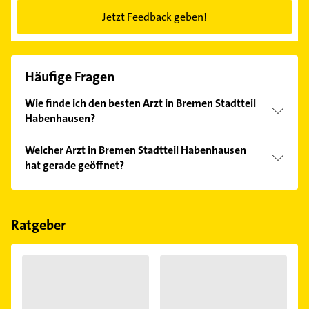
Jetzt Feedback geben!
Häufige Fragen
Wie finde ich den besten Arzt in Bremen Stadtteil
Habenhausen?
Vergleichen Sie alle Anbieter anhand echter
Welcher Arzt in Bremen Stadtteil Habenhausen
Kundenmeinungen und profitieren Sie von den
hat gerade geöffnet?
Empfehlungen. Die Suchergebnisse können Sie sich
einfach nach
Bewertungen
sortiert anzeigen lassen.
Im Anbieter-Bereich finden Sie alle
Öffnungszeiten
.
Bitte beachten Sie, dass diese an Sonn- und
Feiertagen abweichen können.
Ratgeber