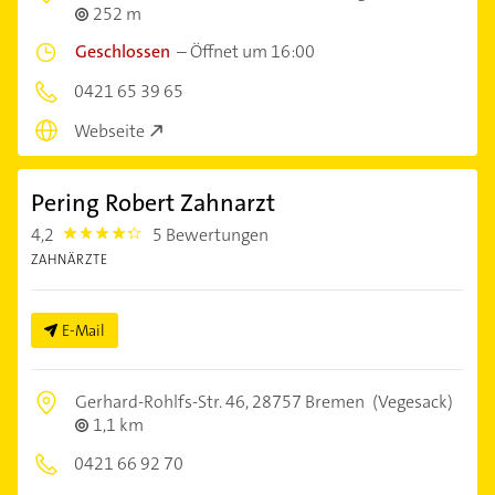
252 m
Geschlossen
–
Öffnet um 16:00
0421 65 39 65
Webseite
Pering Robert Zahnarzt
4,2
5 Bewertungen
4.2000003
ZAHNÄRZTE
E-Mail
Gerhard-Rohlfs-Str. 46,
28757 Bremen
(Vegesack)
1,1 km
0421 66 92 70