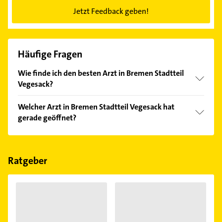
Jetzt Feedback geben!
Häufige Fragen
Wie finde ich den besten Arzt in Bremen Stadtteil
Vegesack?
Vergleichen Sie alle Anbieter anhand echter
Welcher Arzt in Bremen Stadtteil Vegesack hat
Kundenmeinungen und profitieren Sie von den
gerade geöffnet?
Empfehlungen. Die Suchergebnisse können Sie sich
einfach nach
Bewertungen
sortiert anzeigen lassen.
Im Anbieter-Bereich finden Sie alle
Öffnungszeiten
.
Bitte beachten Sie, dass diese an Sonn- und
Feiertagen abweichen können.
Ratgeber