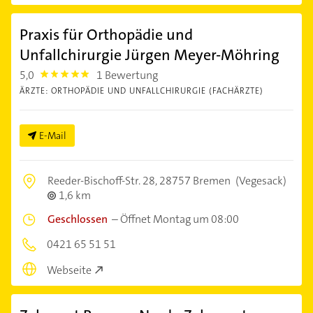
Praxis für Orthopädie und
Unfallchirurgie Jürgen Meyer-Möhring
5,0
1 Bewertung
5.0
ÄRZTE: ORTHOPÄDIE UND UNFALLCHIRURGIE (FACHÄRZTE)
E-Mail
Reeder-Bischoff-Str. 28,
28757 Bremen
(Vegesack)
1,6 km
Geschlossen
–
Öffnet Montag um 08:00
0421 65 51 51
Webseite