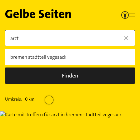
Finden
Umkreis:
0
km