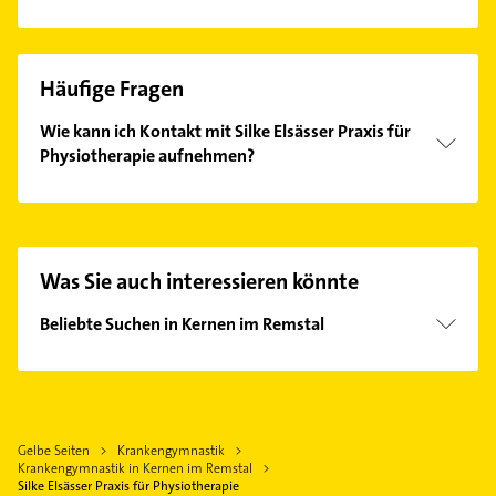
Häufige Fragen
Wie kann ich Kontakt mit Silke Elsässer Praxis für
Physiotherapie aufnehmen?
Es ist sehr einfach Kontakt mit Silke Elsässer Praxis
für Physiotherapie aufzunehmen. Einfach die
passenden Kontaktmöglichkeiten wie Adresse oder
Mail in unserem Kontaktdaten-Bereich auswählen.
Was Sie auch interessieren könnte
Hier finden Sie alle
Kontaktdaten
.
Beliebte Suchen in Kernen im Remstal
Phoniatrie
Logopädie
Bestatter
Gelbe Seiten
Krankengymnastik
Elektroinstallation
Krankengymnastik in Kernen im Remstal
Elektriker
Silke Elsässer Praxis für Physiotherapie