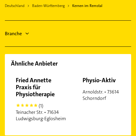
Elektro Reparatur
Deutschland
Baden-Württemberg
Kernen im Remstal
Schreiner
Putzfrau
Gebäudereinigung
Branche
Gartenbau & Landschaftsbau
Ähnliche Anbieter
Fried Annette
Physio-Aktiv
Praxis für
Arnoldstr. • 73614
Physiotherapie
Schorndorf
(1)
5
Teinacher Str. • 71634
Ludwigsburg-Eglosheim