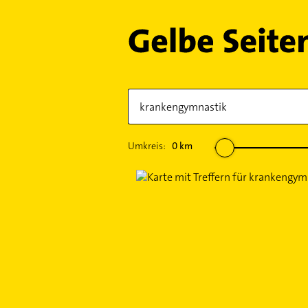
Umkreis:
0
km