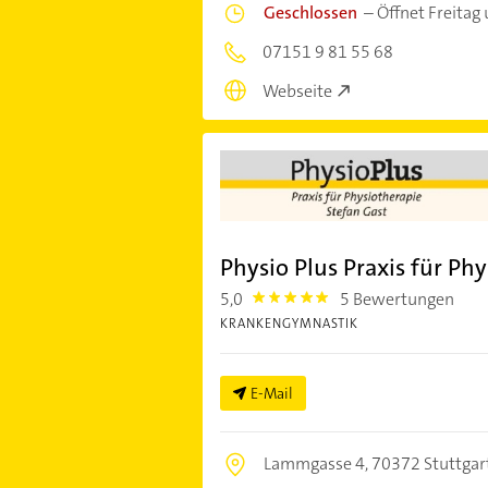
Geschlossen
–
Öffnet Freitag
07151 9 81 55 68
Webseite
Physio Plus Praxis für Ph
5,0
5 Bewertungen
5.0
KRANKENGYMNASTIK
E-Mail
Lammgasse 4,
70372 Stuttgar