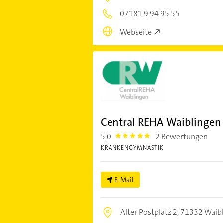
07181 9 94 95 55
Webseite
Central REHA Waiblinge
5,0
2 Bewertungen
5.0
KRANKENGYMNASTIK
E-Mail
Alter Postplatz 2,
71332 Waibl