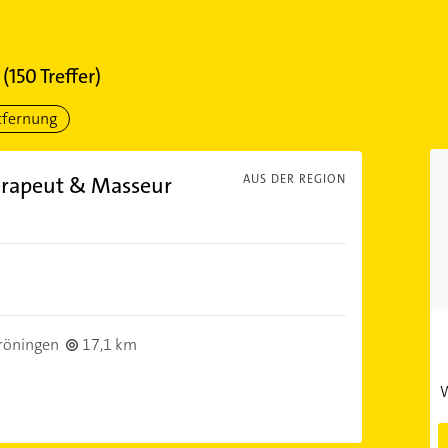
(
150
Treffer)
tfernung
erapeut & Masseur
AUS DER REGION
röningen
17,1 km
W