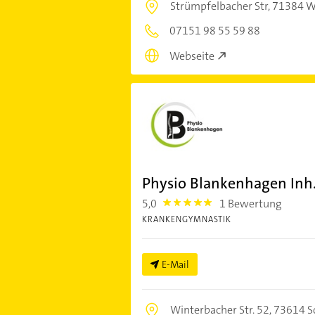
Strümpfelbacher Str,
71384 W
07151 98 55 59 88
Webseite
Physio Blankenhagen Inh
5,0
1 Bewertung
5.0
KRANKENGYMNASTIK
E-Mail
Winterbacher Str. 52,
73614 S