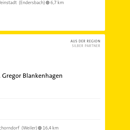
einstadt
(Endersbach)
6,7 km
AUS DER REGION
SILBER PARTNER
. Gregor Blankenhagen
chorndorf
(Weiler)
16,4 km