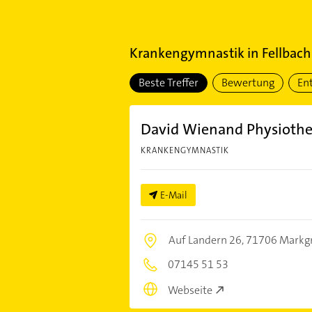
Krankengymnastik
in
Fellbach
Beste Treffer
Bewertung
En
David Wienand Physioth
KRANKENGYMNASTIK
E-Mail
Auf Landern 26,
71706 Markg
07145 51 53
Webseite