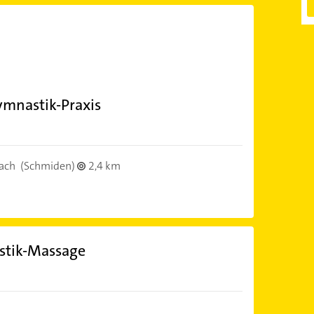
ymnastik-Praxis
ach
(Schmiden)
2,4 km
stik-Massage