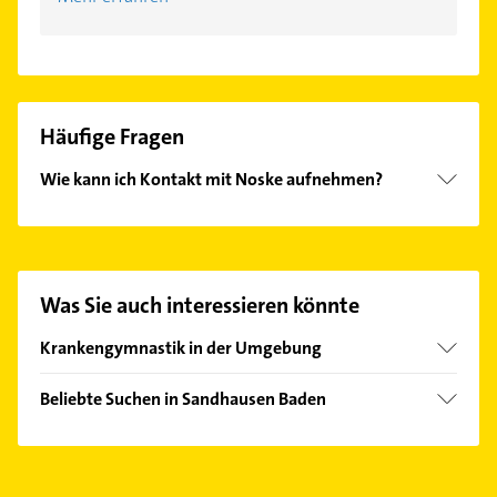
Häufige Fragen
Wie kann ich Kontakt mit Noske aufnehmen?
Es ist sehr einfach Kontakt mit Noske aufzunehmen.
Einfach die passenden Kontaktmöglichkeiten wie
Adresse oder Mail in unserem Kontaktdaten-Bereich
auswählen. Hier finden Sie alle
Kontaktdaten
.
Was Sie auch interessieren könnte
Krankengymnastik in der Umgebung
Leimen Baden
Beliebte Suchen in Sandhausen Baden
Nußloch
Schreiner
Walldorf Baden
Elektroinstallation
Wiesloch