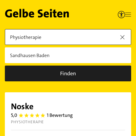
Finden
Noske
5,0
1 Bewertung
5.0
PHYSIOTHERAPIE