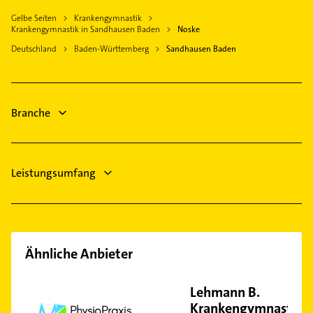
Elektriker
Plankstadt
Gelbe Seiten
Krankengymnastik
Elektro Reparatur
Schwetzingen
Krankengymnastik in Sandhausen Baden
Noske
Putzfrau
Reilingen
Deutschland
Baden-Württemberg
Sandhausen Baden
Gebäudereinigung
Hockenheim
Rechtsanwalt
Heidelberg
Bestatter
Bammental
Branche
Klempner
Gasinstallateur
Leistungsumfang
Ähnliche Anbieter
Lehmann B.
Krankengymnastik