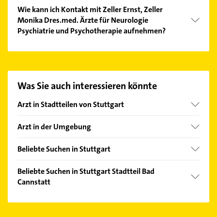
Folgende Leistungen werden angeboten:
Wie kann ich Kontakt mit Zeller Ernst, Zeller
Psychotherapie, Angststörung, Essstörung und
Monika Dres.med. Ärzte für Neurologie
depressive Erkrankung.
Psychiatrie und Psychotherapie aufnehmen?
Es ist sehr einfach Kontakt mit Zeller Ernst, Zeller
Monika Dres.med. Ärzte für Neurologie Psychiatrie
und Psychotherapie aufzunehmen. Einfach die
passenden Kontaktmöglichkeiten wie Adresse oder
Was Sie auch interessieren könnte
Mail in unserem Kontaktdaten-Bereich auswählen.
Hier finden Sie alle
Kontaktdaten
.
Arzt in Stadtteilen von Stuttgart
Bergheim
Arzt in der Umgebung
Birkach
Fellbach
Botnang
Beliebte Suchen in Stuttgart
Kornwestheim
Degerloch
Fensterbauer
Waiblingen
Beliebte Suchen in Stuttgart Stadtteil Bad
Feuerbach
Fenster
Cannstatt
Esslingen am Neckar
Heumaden
Bestatter
Ludwigsburg Württemberg
Zahnarzt
Kaltental
Bauunternehmen
Ostfildern
Klempner
Luginsland