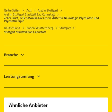
Zahnarzt
Weinstadt
Gasinstallateur
Möhringen
Rohrreinigung
Gelbe Seiten
Arzt
Arzt in Stuttgart
Leinfelden-Echterdingen
Sanitärinstallation
Mühlhausen
Arzt in Stuttgart Stadtteil Bad Cannstatt
Immobilien
Filderstadt
Zeller Ernst, Zeller Monika Dres.med. Ärzte für Neurologie Psychiatrie und
Elektroinstallation
Mitte
Psychotherapie
Immobilienmakler
Leonberg Württemberg
Elektriker
Nord
Deutschland
Baden-Württemberg
Stuttgart
Klempner
Stuttgart Stadtteil Bad Cannstatt
Elektro Reparatur
Ost
Gasinstallateur
Rechtsanwalt
Plieningen
Steuerberater
Rot
Schreiner
Branche
Süd
Sillenbuch
Untertürkheim
Leistungsumfang
Vaihingen
Wangen
Weilimdorf
West
Ähnliche Anbieter
Zuffenhausen