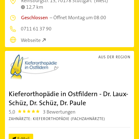
Reinsburgstr. 13,
70178 Stuttgart
(West)
12,7 km
Geschlossen
–
Öffnet Montag um 08:00
0711 61 37 90
Webseite
AUS DER REGION
Kieferorthopädie in Ostfildern - Dr. Laux-
Schüz, Dr. Schüz, Dr. Paule
5,0
3 Bewertungen
5.0
ZAHNÄRZTE: KIEFERORTHOPÄDIE (FACHZAHNÄRZTE)
E-Mail