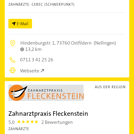
ZAHNÄRZTE: CEREC (SCHWERPUNKT)
E-Mail
Hindenburgstr. 1,
73760 Ostfildern
(Nellingen)
13,2 km
0711 3 41 25 26
Webseite
AUS DER REGION
Zahnarztpraxis Fleckenstein
5,0
2 Bewertungen
5.0
ZAHNÄRZTE