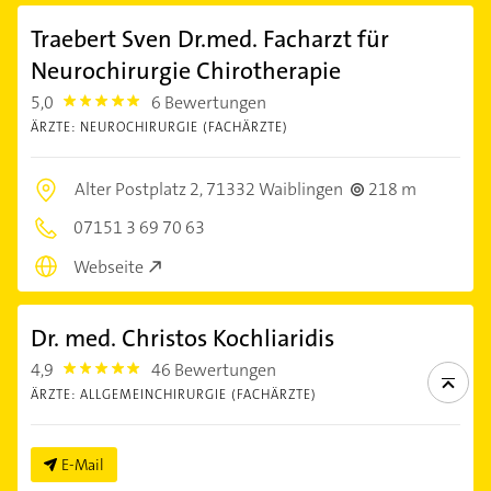
Traebert Sven Dr.med. Facharzt für
Neurochirurgie Chirotherapie
5,0
6 Bewertungen
5.0
ÄRZTE: NEUROCHIRURGIE (FACHÄRZTE)
Alter Postplatz 2,
71332 Waiblingen
218 m
07151 3 69 70 63
Webseite
Dr. med. Christos Kochliaridis
4,9
46 Bewertungen
4.9
ÄRZTE: ALLGEMEINCHIRURGIE (FACHÄRZTE)
E-Mail