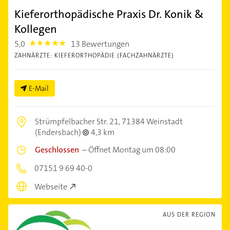
Kieferorthopädische Praxis Dr. Konik &
Kollegen
5,0
13 Bewertungen
5.0
ZAHNÄRZTE: KIEFERORTHOPÄDIE (FACHZAHNÄRZTE)
E-Mail
Strümpfelbacher Str. 21,
71384 Weinstadt
(Endersbach)
4,3 km
Geschlossen
–
Öffnet Montag um 08:00
07151 9 69 40-0
Webseite
AUS DER REGION