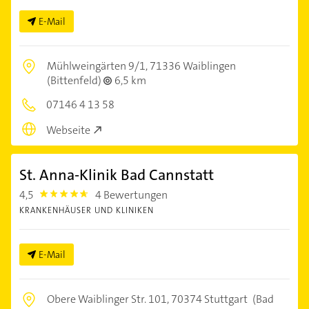
E-Mail
Mühlweingärten 9/1,
71336 Waiblingen
(Bittenfeld)
6,5 km
07146 4 13 58
Webseite
St. Anna-Klinik Bad Cannstatt
4,5
4 Bewertungen
4.5
KRANKENHÄUSER UND KLINIKEN
E-Mail
Obere Waiblinger Str. 101,
70374 Stuttgart
(Bad