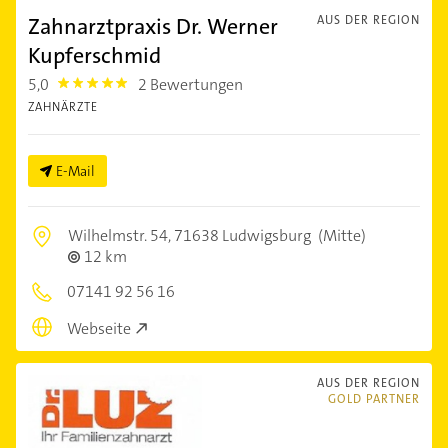
Zahnarztpraxis Dr. Werner
AUS DER REGION
Kupferschmid
5,0
2 Bewertungen
5.0
ZAHNÄRZTE
E-Mail
Wilhelmstr. 54,
71638 Ludwigsburg
(Mitte)
12 km
07141 92 56 16
Webseite
AUS DER REGION
GOLD PARTNER