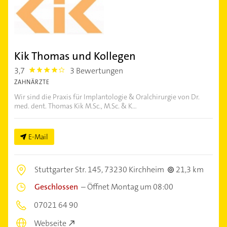
Kik Thomas und Kollegen
3,7
3 Bewertungen
3.7
ZAHNÄRZTE
Wir sind die Praxis für Implantologie & Oralchirurgie von Dr.
med. dent. Thomas Kik M.Sc., M.Sc. & K...
E-Mail
Stuttgarter Str. 145,
73230 Kirchheim
21,3 km
Geschlossen
–
Öffnet Montag um 08:00
07021 64 90
Webseite