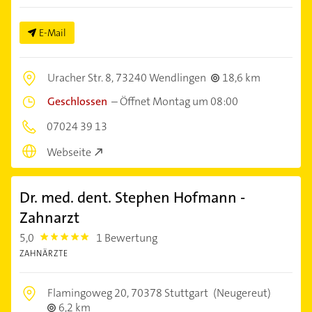
E-Mail
Uracher Str. 8,
73240 Wendlingen
18,6 km
Geschlossen
–
Öffnet Montag um 08:00
07024 39 13
Webseite
Dr. med. dent. Stephen Hofmann -
Zahnarzt
5,0
1 Bewertung
5.0
ZAHNÄRZTE
Flamingoweg 20,
70378 Stuttgart
(Neugereut)
6,2 km