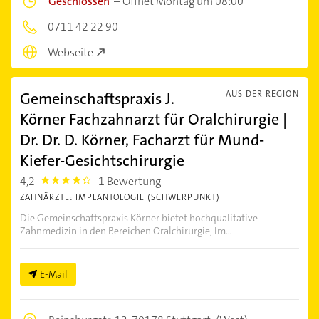
Geschlossen
–
Öffnet Montag um 08:00
0711 42 22 90
Webseite
Gemeinschaftspraxis J.
AUS DER REGION
Körner Fachzahnarzt für Oralchirurgie |
Dr. Dr. D. Körner, Facharzt für Mund-
Kiefer-Gesichtschirurgie
4,2
1 Bewertung
4.2000003
ZAHNÄRZTE: IMPLANTOLOGIE (SCHWERPUNKT)
Die Gemeinschaftspraxis Körner bietet hochqualitative
Zahnmedizin in den Bereichen Oralchirurgie, Im...
E-Mail