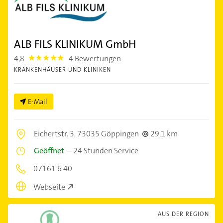
ALB FILS KLINIKUM GmbH
4,8
4 Bewertungen
4.8
KRANKENHÄUSER UND KLINIKEN
E-Mail
Eichertstr. 3,
73035 Göppingen
29,1 km
Geöffnet
–
24 Stunden Service
07161 6 40
Webseite
AUS DER REGION