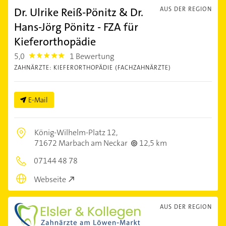
Dr. Ulrike Reiß-Pönitz & Dr.
AUS DER REGION
Hans-Jörg Pönitz - FZA für
Kieferorthopädie
5,0
1 Bewertung
5.0
ZAHNÄRZTE: KIEFERORTHOPÄDIE (FACHZAHNÄRZTE)
E-Mail
König-Wilhelm-Platz 12,
71672 Marbach am Neckar
12,5 km
07144 48 78
Webseite
AUS DER REGION