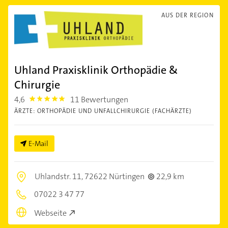
AUS DER REGION
Uhland Praxisklinik Orthopädie &
Chirurgie
4,6
11 Bewertungen
4.6
ÄRZTE: ORTHOPÄDIE UND UNFALLCHIRURGIE (FACHÄRZTE)
E-Mail
Uhlandstr. 11,
72622 Nürtingen
22,9 km
07022 3 47 77
Webseite