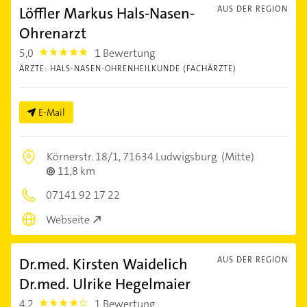
Löffler Markus Hals-Nasen-
AUS DER REGION
Ohrenarzt
5,0
1 Bewertung
5.0
ÄRZTE: HALS-NASEN-OHRENHEILKUNDE (FACHÄRZTE)
E-Mail
Körnerstr. 18/1,
71634 Ludwigsburg
(Mitte)
11,8 km
07141 92 17 22
Webseite
Dr.med. Kirsten Waidelich
AUS DER REGION
Dr.med. Ulrike Hegelmaier
4,2
1 Bewertung
4.2000003