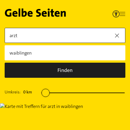
Finden
Umkreis:
0
km