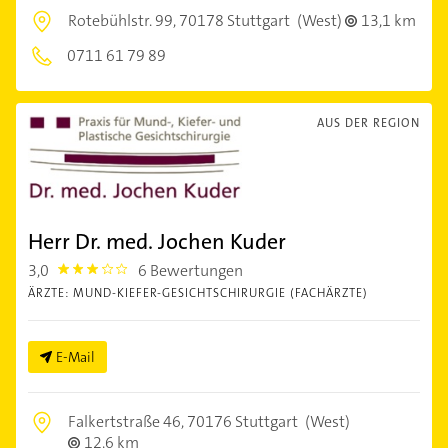
Rotebühlstr. 99,
70178 Stuttgart
(West)
13,1 km
0711 61 79 89
AUS DER REGION
Herr Dr. med. Jochen Kuder
3,0
6 Bewertungen
3.0
ÄRZTE: MUND-KIEFER-GESICHTSCHIRURGIE (FACHÄRZTE)
E-Mail
Falkertstraße 46,
70176 Stuttgart
(West)
12,6 km