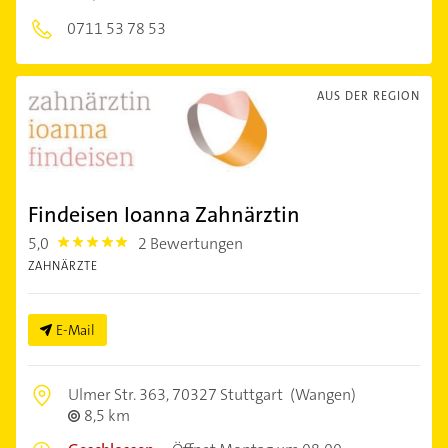
0711 53 78 53
AUS DER REGION
Findeisen Ioanna Zahnärztin
5,0
2 Bewertungen
5.0
ZAHNÄRZTE
E-Mail
Ulmer Str. 363,
70327 Stuttgart
(Wangen)
8,5 km