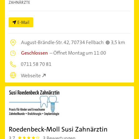
ZAHNÄRZTE
E-Mail
August-Brändle-Str. 42,
70734 Fellbach
3,5 km
Geschlossen
–
Öffnet Montag um 11:00
0711 58 70 81
Webseite
Roedenbeck-Moll Susi Zahnärztin
3,7
3 Bewertungen
3.7