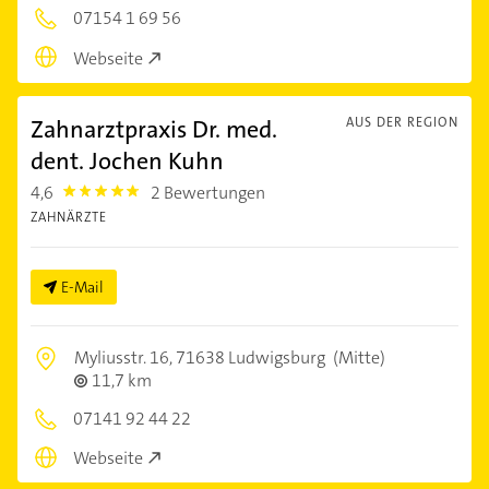
07154 1 69 56
Webseite
Zahnarztpraxis Dr. med.
AUS DER REGION
dent. Jochen Kuhn
4,6
2 Bewertungen
4.6
ZAHNÄRZTE
E-Mail
Myliusstr. 16,
71638 Ludwigsburg
(Mitte)
11,7 km
07141 92 44 22
Webseite