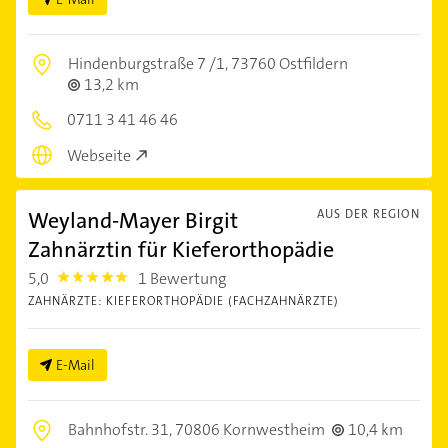
Hindenburgstraße 7 /1,
73760 Ostfildern
13,2 km
0711 3 41 46 46
Webseite
Weyland-Mayer Birgit
AUS DER REGION
Zahnärztin für Kieferorthopädie
5,0
1 Bewertung
5.0
ZAHNÄRZTE: KIEFERORTHOPÄDIE (FACHZAHNÄRZTE)
E-Mail
Bahnhofstr. 31,
70806 Kornwestheim
10,4 km