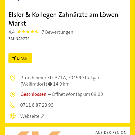
Elsler & Kollegen Zahnärzte am Löwen-
Markt
4,4
7 Bewertungen
4.4
ZAHNÄRZTE
E-Mail
Pforzheimer Str. 371A,
70499 Stuttgart
(Weilimdorf)
14,9 km
Geschlossen
–
Öffnet Montag um 09:00
0711 8 87 23 93
Webseite
AUS DER REGION