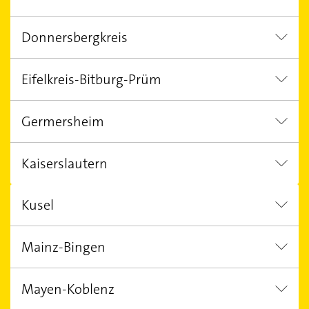
Idar-Oberstein
Birkenfeld Nahe
Donnersbergkreis
Cochem
Kaisersesch
Zell (Mose
Eifelkreis-Bitburg-Prüm
Kirchheimbolanden
Eisenberg (Pfalz)
Germersheim
Bitburg
Prüm
Speicher
Kaiserslautern
Kandel
Germersheim
Rülzhei
Kusel
Landstuhl
Rodenbach Kreis Kaiserslautern
Mainz-Bingen
Kusel
Waldmohr
Mayen-Koblenz