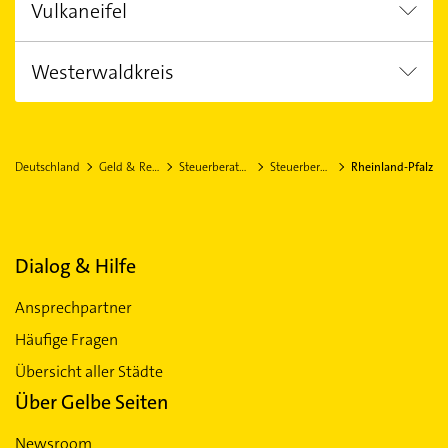
Vulkaneifel
Konz
Schweich
Hermeskeil
Westerwaldkreis
Daun
Gerolstein
Montabaur
Westerburg Westerwald
Deutschland
Geld & Recht
Steuerberatung
Steuerberater
Rheinland-Pfalz
Dialog & Hilfe
Ansprechpartner
Häufige Fragen
Übersicht aller Städte
Über Gelbe Seiten
Newsroom