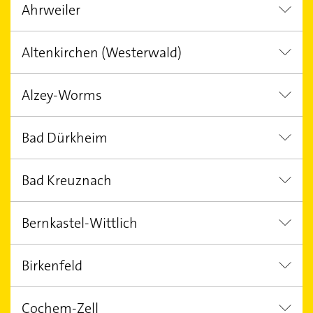
Ahrweiler
Mainz
Koblenz am Rhein
Kaise
Altenkirchen (Westerwald)
Bad Neuenahr-Ahrweiler
Bad Breisig
Alzey-Worms
Wissen
Betzdorf
Altenkirchen
Bad Dürkheim
Alzey
Wörrstadt
Osthofen
Bad Kreuznach
Bad Dürkheim
Grünstadt
Haßl
Bernkastel-Wittlich
Bad Kreuznach
Kirn Nahe
Bad 
Birkenfeld
Wittlich
Bernkastel-Kues
Morb
Cochem-Zell