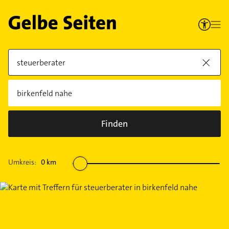
Finden
Umkreis:
0
km