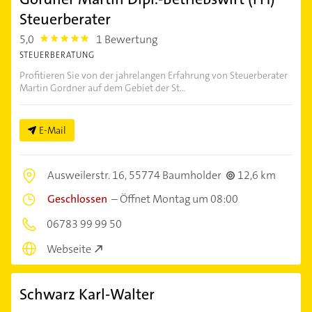
Steuerberater
5,0
1 Bewertung
5.0
STEUERBERATUNG
Profitieren Sie von der jahrelangen Erfahrung von Steuerberater
Martin Gordner auf dem Gebiet der St...
E-Mail
Ausweilerstr. 16,
55774 Baumholder
12,6 km
Geschlossen
–
Öffnet Montag um 08:00
06783 99 99 50
Webseite
Schwarz Karl-Walter