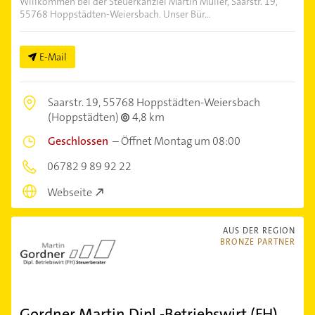
Willkommen bei der Steuerkanzlei Martin Müller, Saarstr. 19,
55768 Hoppstädten-Weiersbach. Unser Bür...
E-Mail
Saarstr. 19,
55768 Hoppstädten-Weiersbach
(Hoppstädten)
4,8 km
Geschlossen
–
Öffnet Montag um 08:00
06782 9 89 92 22
Webseite
AUS DER REGION
BRONZE PARTNER
Gordner Martin Dipl.-Betriebswirt (FH)