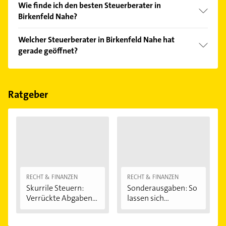
Wie finde ich den besten Steuerberater in
Birkenfeld Nahe?
Vergleichen Sie alle Anbieter anhand echter
Welcher Steuerberater in Birkenfeld Nahe hat
Kundenmeinungen und profitieren Sie von den
gerade geöffnet?
Empfehlungen. Die Suchergebnisse können Sie sich
einfach nach
Bewertungen
sortiert anzeigen lassen.
Im Anbieter-Bereich finden Sie alle
Öffnungszeiten
.
Bitte beachten Sie, dass diese an Sonn- und
Feiertagen abweichen können.
Ratgeber
RECHT & FINANZEN
RECHT & FINANZEN
Skurrile Steuern:
Sonderausgaben: So
Verrückte Abgaben...
lassen sich...