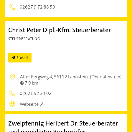
02627 9 72 88 50
Christ Peter Dipl.-Kfm. Steuerberater
STEUERBERATUNG
E-Mail
Alter Bergweg 4,
56112 Lahnstein
(Oberlahnstein)
7,9 km
02621 92 24 02
Webseite
Zweipfennig Heribert Dr. Steuerberater
und vereidigter Buchprüfer