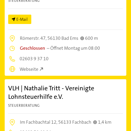
STEUERBERATUNG
E-Mail
Römerstr. 47,
56130 Bad Ems
600 m
Geschlossen
–
Öffnet Montag um 08:00
02603 9 37 10
Webseite
VLH | Nathalie Tritt - Vereinigte
Lohnsteuerhilfe e.V.
STEUERBERATUNG
Im Fachbachtal 12,
56133 Fachbach
1,4 km