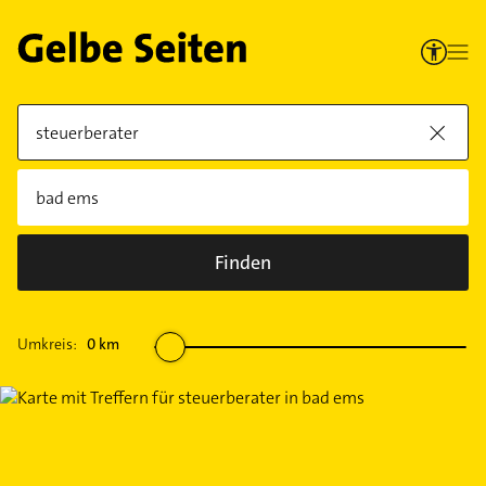
Finden
Umkreis:
0
km