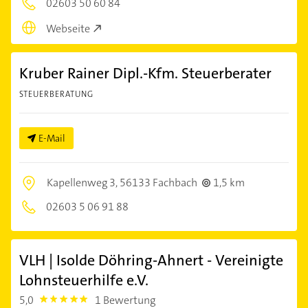
02603 50 60 84
Webseite
Kruber Rainer Dipl.-Kfm. Steuerberater
STEUERBERATUNG
E-Mail
Kapellenweg 3,
56133 Fachbach
1,5 km
02603 5 06 91 88
VLH | Isolde Döhring-Ahnert - Vereinigte
Lohnsteuerhilfe e.V.
5,0
1 Bewertung
5.0