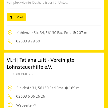
komplex wie nie. Deshalb ist es für Unte...
E-Mail
Koblenzer Str. 34,
56130 Bad Ems
207 m
02603 9 79 50
VLH | Tatjana Luft - Vereinigte
Lohnsteuerhilfe e.V.
STEUERBERATUNG
Bleichstr. 31,
56130 Bad Ems
169 m
02603 6 06 26 26
Webseite