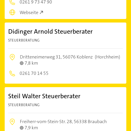
0261 9 73 47 90
Webseite
Didinger Arnold Steuerberater
STEUERBERATUNG
Dritteneimerweg 31,
56076 Koblenz
(Horchheim)
7,8 km
0261 70 14 55
Steil Walter Steuerberater
STEUERBERATUNG
Freiherr-vom-Stein-Str. 28,
56338 Braubach
7,9 km