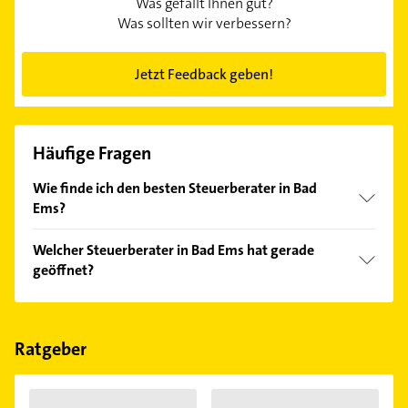
Was gefällt Ihnen gut?
Was sollten wir verbessern?
Jetzt Feedback geben!
Häufige Fragen
Wie finde ich den besten Steuerberater in Bad
Ems?
Vergleichen Sie alle Anbieter anhand echter
Welcher Steuerberater in Bad Ems hat gerade
Kundenmeinungen und profitieren Sie von den
geöffnet?
Empfehlungen. Die Suchergebnisse können Sie sich
einfach nach
Bewertungen
sortiert anzeigen lassen.
Im Anbieter-Bereich finden Sie alle
Öffnungszeiten
.
Bitte beachten Sie, dass diese an Sonn- und
Feiertagen abweichen können.
Ratgeber