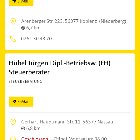
E-Mail
Arenberger Str. 223,
56077 Koblenz
(Niederberg)
6,7 km
0261 30 43 70
Hübel Jürgen Dipl.-Betriebsw. (FH)
Steuerberater
STEUERBERATUNG
E-Mail
Gerhart-Hauptmann-Str. 11,
56377 Nassau
6,8 km
Geschlossen
–
Öffnet Montag um 08:00