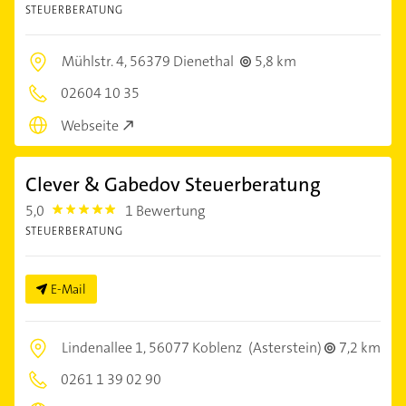
STEUERBERATUNG
Mühlstr. 4,
56379 Dienethal
5,8 km
02604 10 35
Webseite
Clever & Gabedov Steuerberatung
5,0
1 Bewertung
5.0
STEUERBERATUNG
E-Mail
Lindenallee 1,
56077 Koblenz
(Asterstein)
7,2 km
0261 1 39 02 90