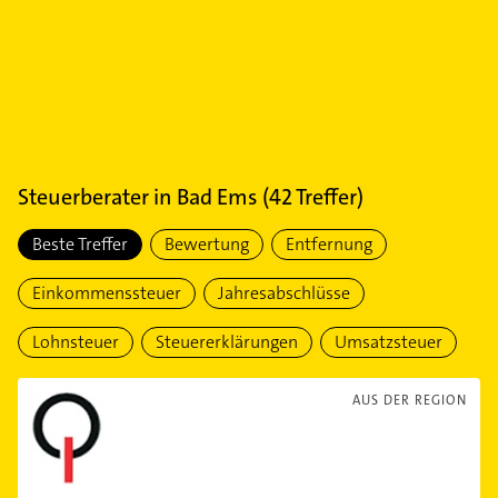
Steuerberater
in
Bad Ems
(
42
Treffer)
Beste Treffer
Bewertung
Entfernung
Einkommenssteuer
Jahresabschlüsse
Lohnsteuer
Steuererklärungen
Umsatzsteuer
AUS DER REGION