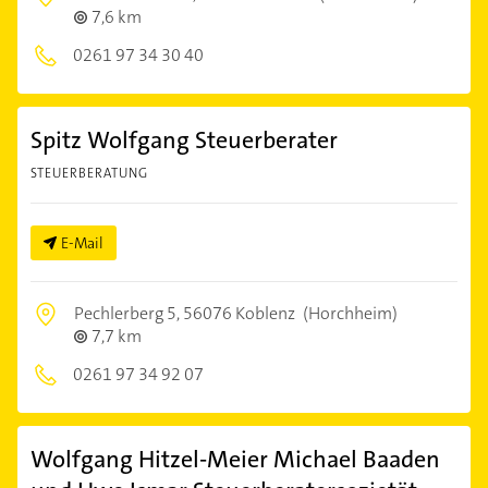
7,6 km
0261 97 34 30 40
Spitz Wolfgang Steuerberater
STEUERBERATUNG
E-Mail
Pechlerberg 5,
56076 Koblenz
(Horchheim)
7,7 km
0261 97 34 92 07
Wolfgang Hitzel-Meier Michael Baaden