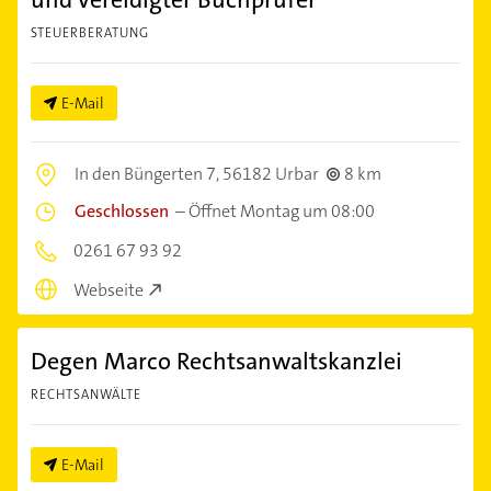
STEUERBERATUNG
E-Mail
In den Büngerten 7,
56182 Urbar
8 km
Geschlossen
–
Öffnet Montag um 08:00
0261 67 93 92
Webseite
Degen Marco Rechtsanwaltskanzlei
RECHTSANWÄLTE
E-Mail