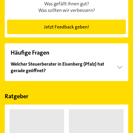
Was gefällt Ihnen gut?
Was sollten wir verbessern?
Jetzt Feedback geben!
Häufige Fragen
Welcher Steuerberater in Eisenberg (Pfalz) hat
gerade geöffnet?
Im Anbieter-Bereich finden Sie alle
Öffnungszeiten
.
Bitte beachten Sie, dass diese an Sonn- und
Feiertagen abweichen können.
Ratgeber