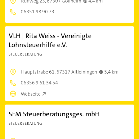
Ruhweg 23,
67307 Göllheim
4,4 km
06351 98 90 73
VLH | Rita Weiss - Vereinigte
Lohnsteuerhilfe e.V.
STEUERBERATUNG
Hauptstraße 61,
67317 Altleiningen
5,4 km
06356 9 61 34 54
Webseite
SFM Steuerberatungsges. mbH
STEUERBERATUNG