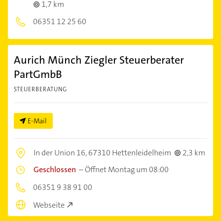
1,7 km
06351 12 25 60
Aurich Münch Ziegler Steuerberater
PartGmbB
STEUERBERATUNG
E-Mail
In der Union 16,
67310 Hettenleidelheim
2,3 km
Geschlossen
–
Öffnet Montag um 08:00
06351 9 38 91 00
Webseite