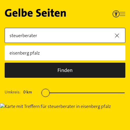
Finden
Umkreis:
0
km