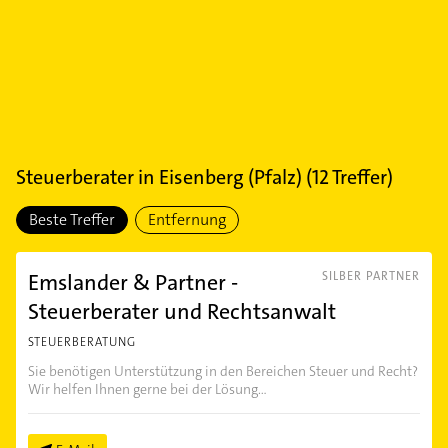
Steuerberater
in
Eisenberg (Pfalz)
(
12
Treffer)
Beste Treffer
Entfernung
Emslander & Partner -
SILBER PARTNER
Steuerberater und Rechtsanwalt
STEUERBERATUNG
Sie benötigen Unterstützung in den Bereichen Steuer und Recht?
Wir helfen Ihnen gerne bei der Lösung...