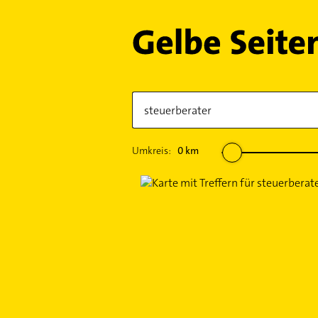
Umkreis:
0
km