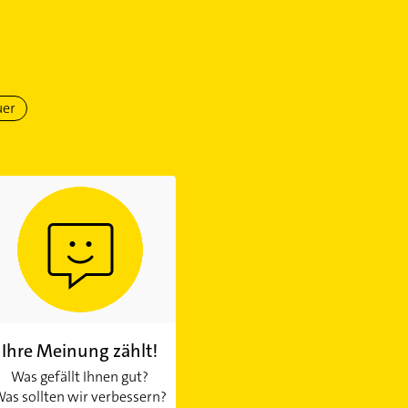
uer
Ihre Meinung zählt!
Was gefällt Ihnen gut?
as sollten wir verbessern?