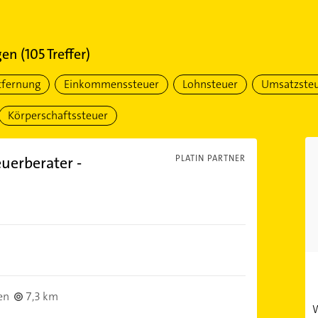
gen
(
105
Treffer)
tfernung
Einkommenssteuer
Lohnsteuer
Umsatzste
Körperschaftssteuer
uerberater -
PLATIN PARTNER
en
7,3 km
W