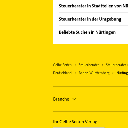
Steuerberater in Stadtteilen von N
Oberensingen
Steuerberater in der Umgebung
Frickenhausen Württemberg
Beliebte Suchen in Nürtingen
Unterensingen
Schreiner
Wendlingen am Neckar
Zahnarzt
Köngen
Heizung & Sanitär
Neuffen
Gelbe Seiten
Steuerberater
Steuerberater 
Lüftungsanlagen
Kirchheim unter Teck
Deutschland
Baden-Württemberg
Nürtin
Heizungsbauer
Deizisau
Heizungsfirmen
Dettingen an der Erms
Fensterbauer
Metzingen Württemberg
Fenster
Branche
Filderstadt
Rechtsanwalt
Hausarzt
Ihr Gelbe Seiten Verlag