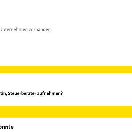
s Unternehmen vorhanden.
rtin, Steuerberater aufnehmen?
ies Martin, Steuerberater aufzunehmen. Einfach die passenden Ko
ch auswählen. Hier finden Sie alle
Kontaktdaten
.
könnte