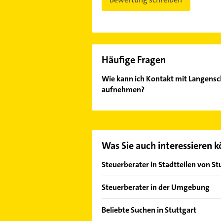
Häufige Fragen
Wie kann ich Kontakt mit Langensch
aufnehmen?
Es ist sehr einfach Kontakt mit Lan
aufzunehmen. Einfach die passende
finden Sie alle
Kontaktdaten
.
Was Sie auch interessieren 
Steuerberater in Stadtteilen von St
Bad Cannstatt
Steuerberater in der Umgebung
Bergheim
Ostfildern
Botnang
Beliebte Suchen in Stuttgart
Esslingen am Neckar