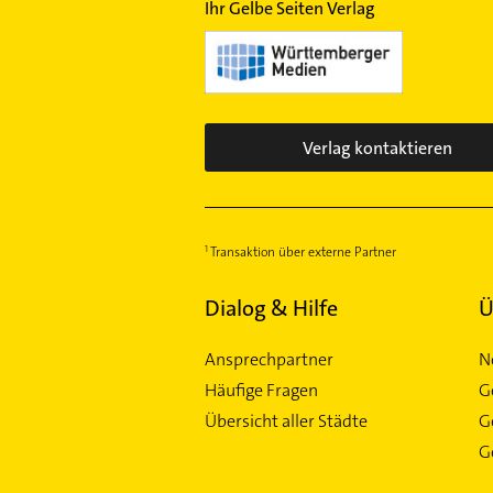
Süd
Ihr Gelbe Seiten Verlag
Sonnenberg
Stammheim
Steinhaldenfeld
Vaihingen
Verlag kontaktieren
Wangen
Weilimdorf
West
Zuffenhausen
Transaktion über externe Partner
Dialog & Hilfe
Ü
Ansprechpartner
N
Häufige Fragen
G
Übersicht aller Städte
G
Ge