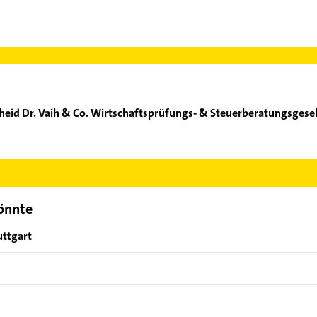
eid Dr. Vaih & Co. Wirtschaftsprüfungs- & Steuerberatungsgesell
genscheid Dr. Vaih & Co. Wirtschaftsprüfungs- & Steuerberatungsge
n Kontaktmöglichkeiten wie Adresse oder Mail in unserem Konta
könnte
uttgart