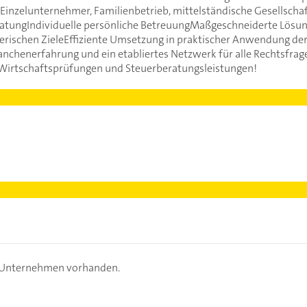
ls Einzelunternehmer, Familienbetrieb, mittelständische Gesellschaf
tungIndividuelle persönliche BetreuungMaßgeschneiderte Lösung
erischen ZieleEffiziente Umsetzung in praktischer Anwendung de
anchenerfahrung und ein etabliertes Netzwerk für alle Rechtsfra
r Wirtschaftsprüfungen und Steuerberatungsleistungen!
s Unternehmen vorhanden.