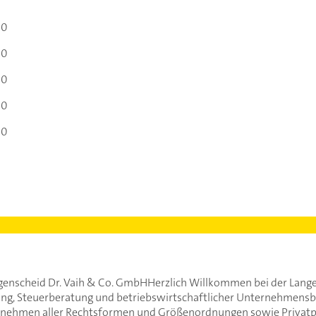
00
00
00
00
00
ngenscheid Dr. Vaih & Co. GmbHHerzlich Willkommen bei der Lang
ung, Steuerberatung und betriebswirtschaftlicher Unternehmensbe
ernehmen aller Rechtsformen und Größenordnungen sowie Privatpe