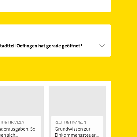
tadtteil Oeffingen hat gerade geöffnet?
Öffnungszeiten
. Bitte beachten Sie, dass diese an
önnen.
HT & FINANZEN
RECHT & FINANZEN
derausgaben: So
Grundwissen zur
sen sich...
Einkommenssteuere