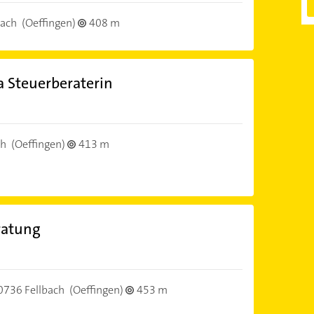
bach
(Oeffingen)
408 m
a Steuerberaterin
ch
(Oeffingen)
413 m
ratung
0736 Fellbach
(Oeffingen)
453 m