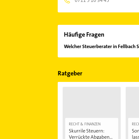
0711 5 10 34 45
Häufige Fragen
Welcher Steuerberater in Fellbach S
Im Anbieter-Bereich finden Sie alle
Sonn- und Feiertagen abweichen k
Ratgeber
RECHT & FINANZEN
REC
Skurrile Steuern:
Son
Verrückte Abgaben...
las