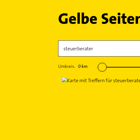
Umkreis:
0
km