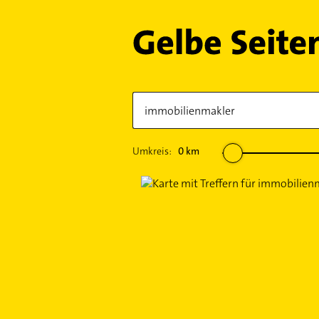
Umkreis:
0
km