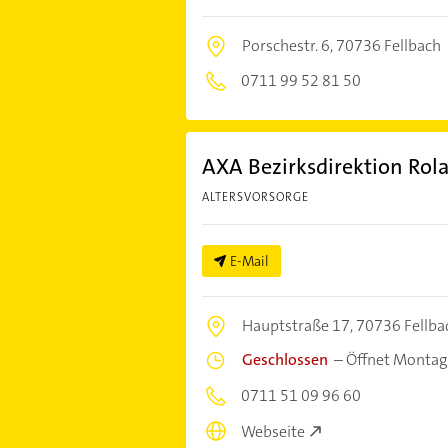
Porschestr. 6,
70736 Fellbach
0711 99 52 81 50
AXA Bezirksdirektion Rol
ALTERSVORSORGE
E-Mail
Hauptstraße 17,
70736 Fellba
Geschlossen
–
Öffnet Montag
0711 51 09 96 60
Webseite