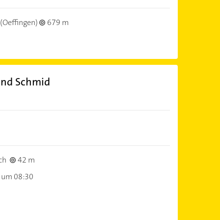
(Oeffingen)
679 m
and Schmid
ch
42 m
 um 08:30