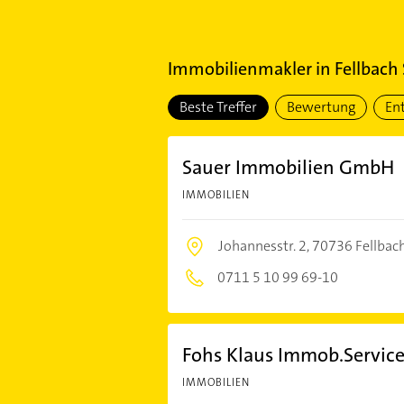
Immobilienmakler
in
Fellbach 
Beste Treffer
Bewertung
En
Sauer Immobilien GmbH
IMMOBILIEN
Johannesstr. 2,
70736 Fellbac
0711 5 10 99 69-10
Fohs Klaus Immob.Servic
IMMOBILIEN