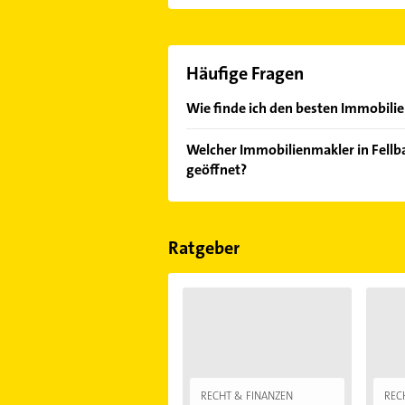
Häufige Fragen
Wie finde ich den besten Immobilie
Vergleichen Sie alle Anbieter anha
Welcher Immobilienmakler in Fellba
von den Empfehlungen. Die Sucherg
geöffnet?
Bewertungen
sortiert anzeigen lass
Im Anbieter-Bereich finden Sie alle
Sonn- und Feiertagen abweichen k
Ratgeber
RECHT & FINANZEN
REC