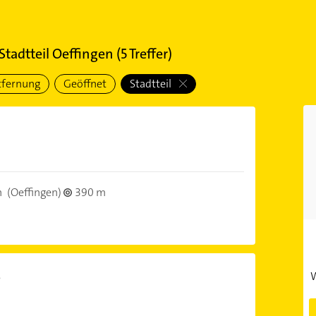
Stadtteil Oeffingen
(
5
Treffer)
tfernung
Geöffnet
Stadtteil
h
(Oeffingen)
390 m
e
W