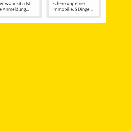
itwohnsitz: Ist
Schenkung einer
e Anmeldung...
Immobilie: 5 Dinge,...