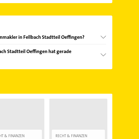
nmakler in Fellbach Stadtteil Oeffingen?
nd echter Kundenmeinungen und profitieren Sie
ch Stadtteil Oeffingen hat gerade
ebnisse können Sie sich einfach nach
en.
Öffnungszeiten
. Bitte beachten Sie, dass diese an
önnen.
HT & FINANZEN
RECHT & FINANZEN