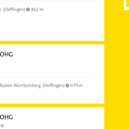
h
(Oeffingen)
462 m
n OHG
, Baden-Württemberg
(Oeffingen)
679 m
n OHG
EN