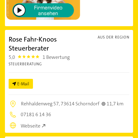
Rose Fahr-Knoos
AUS DER REGION
Steuerberater
5,0
1 Bewertung
5.0
STEUERBERATUNG
E-Mail
Rehhaldenweg 57,
73614 Schorndorf
11,7 km
07181 6 14 36
Webseite