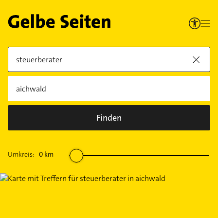
Finden
Umkreis:
0
km