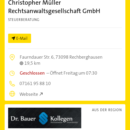
Christopher Müller
Rechtsanwaltsgesellschaft GmbH
STEUERBERATUNG
E-Mail
Faurndauer Str. 6,
73098 Rechberghausen
19,5 km
Geschlossen
–
Öffnet Freitag um 07:30
07161 95 88 10
Webseite
AUS DER REGION