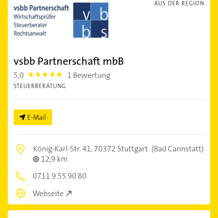
AUS DER REGION
vsbb Partnerschaft mbB
5,0
1 Bewertung
5.0
STEUERBERATUNG
E-Mail
König-Karl-Str. 41,
70372 Stuttgart
(Bad Cannstatt)
12,9 km
0711 9 55 90 80
Webseite