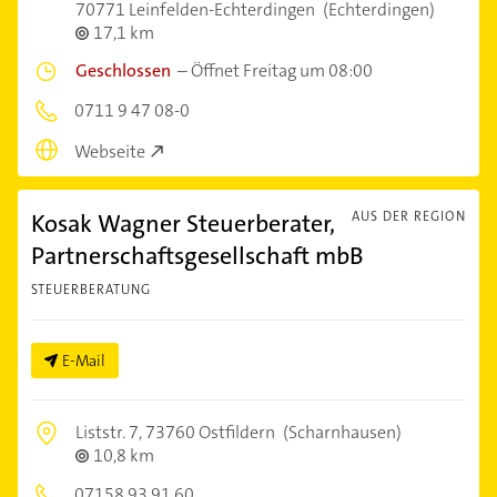
70771 Leinfelden-Echterdingen
(Echterdingen)
17,1 km
Geschlossen
–
Öffnet Freitag um 08:00
0711 9 47 08-0
Webseite
Kosak Wagner Steuerberater,
AUS DER REGION
Partnerschaftsgesellschaft mbB
STEUERBERATUNG
E-Mail
Liststr. 7,
73760 Ostfildern
(Scharnhausen)
10,8 km
07158 93 91 60