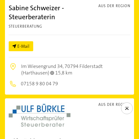
Sabine Schweizer -
AUS DER REGION
Steuerberaterin
STEUERBERATUNG
E-Mail
Im Wiesengrund 34,
70794 Filderstadt
(Harthausen)
15,8 km
07158 9 80 04 79
AUS DER REGION