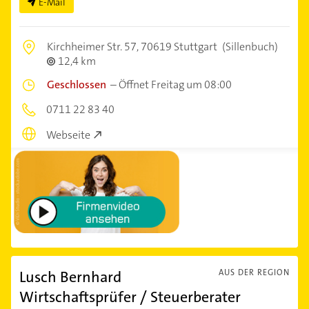
E-Mail
Kirchheimer Str. 57,
70619 Stuttgart
(Sillenbuch)
12,4 km
Geschlossen
–
Öffnet Freitag um 08:00
0711 22 83 40
Webseite
Lusch Bernhard
AUS DER REGION
Wirtschaftsprüfer / Steuerberater