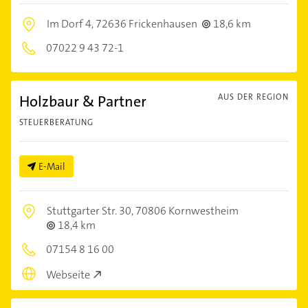
Im Dorf 4,
72636 Frickenhausen
18,6 km
07022 9 43 72-1
Holzbaur & Partner
AUS DER REGION
STEUERBERATUNG
E-Mail
Stuttgarter Str. 30,
70806 Kornwestheim
18,4 km
07154 8 16 00
Webseite