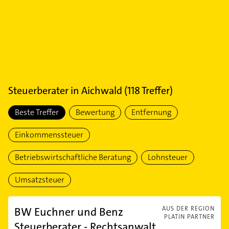
Steuerberater
in
Aichwald
(
118
Treffer)
Beste Treffer
Bewertung
Entfernung
Einkommenssteuer
Betriebswirtschaftliche Beratung
Lohnsteuer
Umsatzsteuer
BW Euchner und Benz
AUS DER REGION
PLATIN PARTNER
Steuerberater - Rechtsanwalt