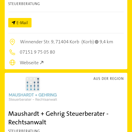
STEUERBERATUNG
E-Mail
Winnender Str. 9,
71404 Korb
(Korb)
9,4 km
07151 9 75 05 80
Webseite
AUS DER REGION
Maushardt + Gehrig Steuerberater -
Rechtsanwalt
STEUERBERATUNG