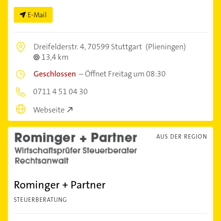
E-Mail
Dreifelderstr. 4,
70599 Stuttgart
(Plieningen)
13,4 km
Geschlossen
–
Öffnet Freitag um 08:30
0711 4 51 04 30
Webseite
AUS DER REGION
Rominger + Partner
STEUERBERATUNG