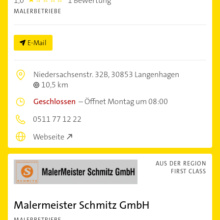
1,0
1 Bewertung
1.0
MALERBETRIEBE
E-Mail
Niedersachsenstr. 32B,
30853 Langenhagen
10,5 km
Geschlossen
–
Öffnet Montag um 08:00
0511 77 12 22
Webseite
AUS DER REGION
FIRST CLASS
Malermeister Schmitz GmbH
MALERBETRIEBE