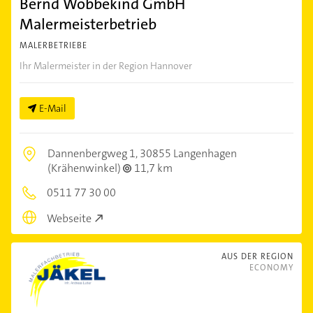
Bernd Wöbbekind GmbH
Malermeisterbetrieb
MALERBETRIEBE
Ihr Malermeister in der Region Hannover
E-Mail
Dannenbergweg 1,
30855 Langenhagen
(Krähenwinkel)
11,7 km
0511 77 30 00
Webseite
AUS DER REGION
ECONOMY