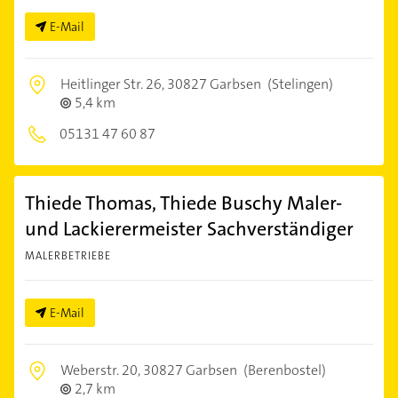
E-Mail
Heitlinger Str. 26,
30827 Garbsen
(Stelingen)
5,4 km
05131 47 60 87
Thiede Thomas, Thiede Buschy Maler-
und Lackierermeister Sachverständiger
MALERBETRIEBE
E-Mail
Weberstr. 20,
30827 Garbsen
(Berenbostel)
2,7 km