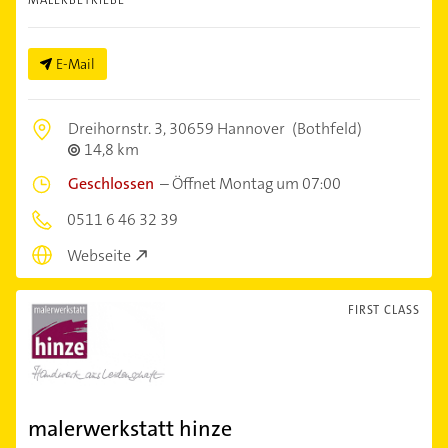
E-Mail
Dreihornstr. 3,
30659 Hannover
(Bothfeld)
14,8 km
Geschlossen
–
Öffnet Montag um 07:00
0511 6 46 32 39
Webseite
FIRST CLASS
malerwerkstatt hinze