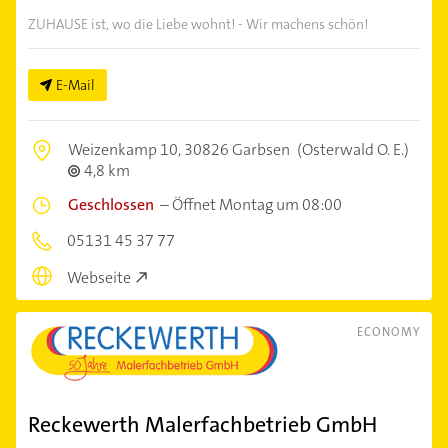
ZUHAUSE ist, wo die Liebe wohnt! - Wir machens schön!
E-Mail
Weizenkamp 10,
30826 Garbsen
(Osterwald O. E.)
4,8 km
Geschlossen
–
Öffnet Montag um 08:00
05131 45 37 77
Webseite
ECONOMY
Reckewerth Malerfachbetrieb GmbH