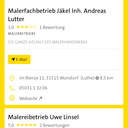
Malerfachbetrieb Jäkel Inh. Andreas
Lutter
3,0
1 Bewertung
3.0
MALERBETRIEBE
DIE GANZE VIELFALT DES MALERHANDWERKS
E-Mail
Im Blenze 11,
31515 Wunstorf
(Luthe)
8,5 km
05031 1 32 06
Webseite
Malereibetrieb Uwe Linsel
5,0
2 Bewertungen
5.0