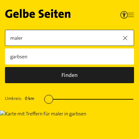
Finden
Umkreis:
0
km