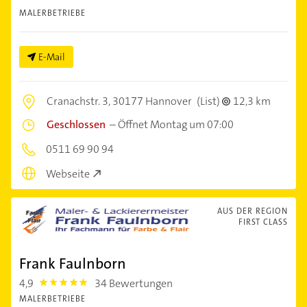
MALERBETRIEBE
E-Mail
Cranachstr. 3,
30177 Hannover
(List)
12,3 km
Geschlossen
–
Öffnet Montag um 07:00
0511 69 90 94
Webseite
AUS DER REGION
FIRST CLASS
Frank Faulnborn
4,9
34 Bewertungen
4.9
MALERBETRIEBE