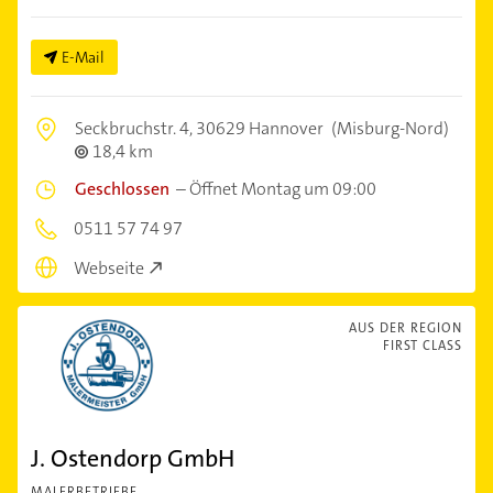
E-Mail
Seckbruchstr. 4,
30629 Hannover
(Misburg-Nord)
18,4 km
Geschlossen
–
Öffnet Montag um 09:00
0511 57 74 97
Webseite
AUS DER REGION
FIRST CLASS
J. Ostendorp GmbH
MALERBETRIEBE