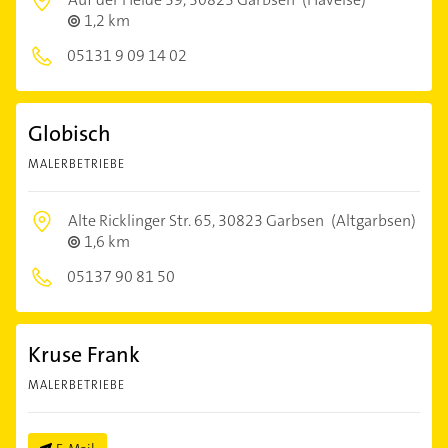
1,2 km
05131 9 09 14 02
Globisch
MALERBETRIEBE
Alte Ricklinger Str. 65,
30823 Garbsen
(Altgarbsen)
1,6 km
05137 90 81 50
Kruse Frank
MALERBETRIEBE