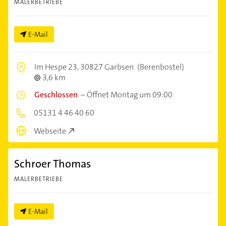
MALERBETRIEBE
E-Mail
Im Hespe 23,
30827 Garbsen
(Berenbostel)
3,6 km
Geschlossen
–
Öffnet Montag um 09:00
05131 4 46 40 60
Webseite
Schroer Thomas
MALERBETRIEBE
E-Mail