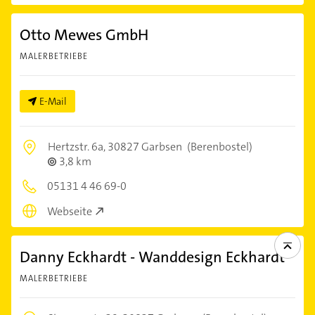
Otto Mewes GmbH
MALERBETRIEBE
E-Mail
Hertzstr. 6a,
30827 Garbsen
(Berenbostel)
3,8 km
05131 4 46 69-0
Webseite
Danny Eckhardt - Wanddesign Eckhardt
MALERBETRIEBE