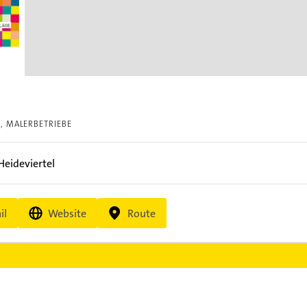
N
MALERBETRIEBE
eideviertel
il
Website
Route