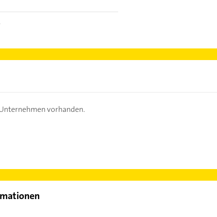
e
s Unternehmen vorhanden.
rmationen