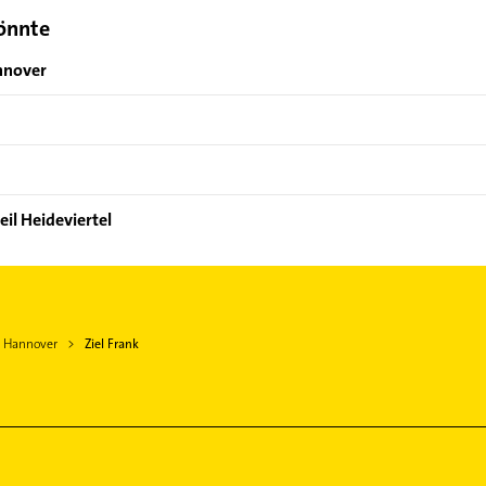
könnte
nnover
il Heideviertel
n Hannover
Ziel Frank