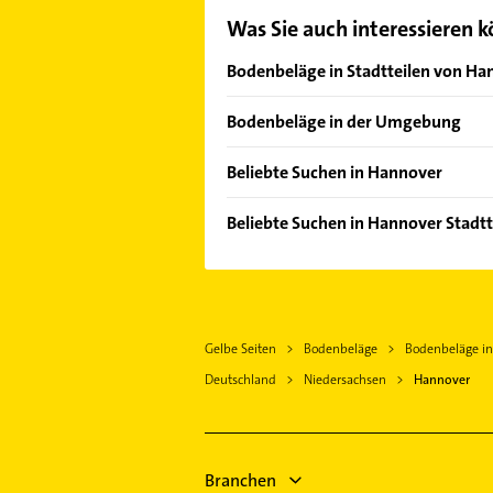
Was Sie auch interessieren 
Bodenbeläge in Stadtteilen von Ha
Ahlem
Bodenbeläge in der Umgebung
Anderten
Langenhagen
Badenstedt
Beliebte Suchen in Hannover
Burgdorf Kreis Hannover
Bemerode
Immobilien
Barsinghausen
Beliebte Suchen in Hannover Stadtte
Bothfeld
Immobilienmakler
Hildesheim
Rechtsanwalt
Hainholz
Rechtsanwalt
Physikalische Therapie
Lahe
Phoniatrie
Physiotherapie
List
Logopädie
Gelbe Seiten
Bodenbeläge
Bodenbeläge i
Krankengymnastik
Marienwerder
Heizung & Sanitär
Deutschland
Niedersachsen
Hannover
Arzt
Misburg-Nord
Lüftungsanlagen
Vahrenheide
Heizungsbauer
Vinnhorst
Heizungsfirmen
Branchen
Wülferode
Rohrreinigung