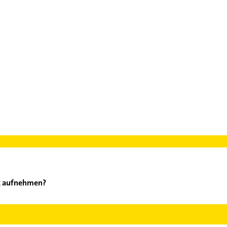
nk aufnehmen?
el Frank aufzunehmen. Einfach die passenden Kontaktmöglichkeite
er finden Sie alle
Kontaktdaten
.