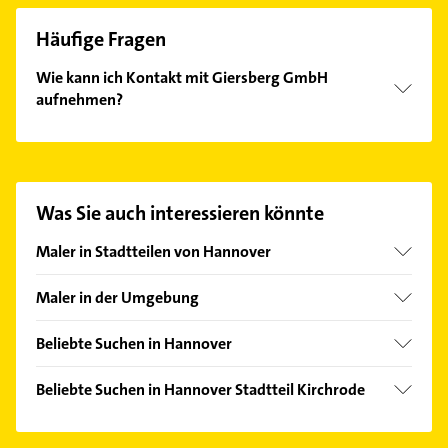
Häufige Fragen
Wie kann ich Kontakt mit Giersberg GmbH
aufnehmen?
Es ist sehr einfach Kontakt mit Giersberg GmbH
aufzunehmen. Einfach die passenden
Kontaktmöglichkeiten wie Adresse oder Mail in
unserem Kontaktdaten-Bereich auswählen. Hier
Was Sie auch interessieren könnte
finden Sie alle
Kontaktdaten
.
Maler in Stadtteilen von Hannover
Ahlem
Maler in der Umgebung
Anderten
Laatzen
Bemerode
Beliebte Suchen in Hannover
Hemmingen Hannover
Bothfeld
Lackiererei
Isernhagen
Beliebte Suchen in Hannover Stadtteil Kirchrode
Burg
Zahnarzt
Langenhagen
Zahnarzt
Döhren
Putzfrau
Lehrte