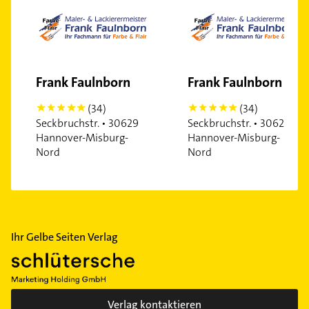
Seelhorst
Vahrenheide
Vahrenwald
Vinnhorst
Frank Faulnborn
Frank Faulnborn
Wülfel
Wülferode
(34)
(34)
5
5
Wettbergen
Seckbruchstr. • 30629
Seckbruchstr. • 30629
Hannover-Misburg-
Hannover-Misburg-
Nord
Nord
Ihr Gelbe Seiten Verlag
Verlag kontaktieren