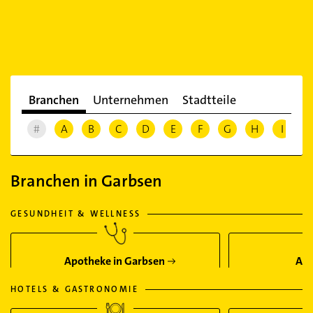
Branchen
Unternehmen
Stadtteile
#
A
B
C
D
E
F
G
H
I
J
Branchen in Garbsen
GESUNDHEIT & WELLNESS
Apotheke in Garbsen
Arz
HOTELS & GASTRONOMIE