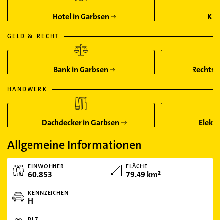
Hotel in Garbsen
Kin
GELD & RECHT
Bank in Garbsen
Rechtsa
HANDWERK
Dachdecker in Garbsen
Elektr
Allgemeine Informationen
EINWOHNER
FLÄCHE
60.853
79.49 km²
KENNZEICHEN
H
PLZ