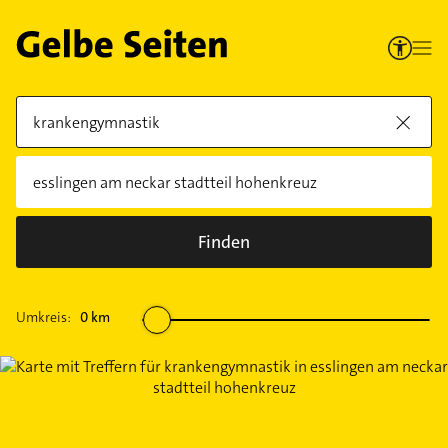
Finden
Umkreis:
0
km