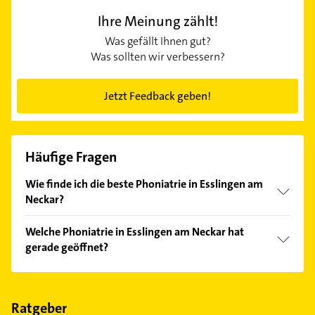
Ihre Meinung zählt!
Was gefällt Ihnen gut?
Was sollten wir verbessern?
Jetzt Feedback geben!
Häufige Fragen
Wie finde ich die beste Phoniatrie in Esslingen am
Neckar?
Vergleichen Sie alle Anbieter anhand echter
Welche Phoniatrie in Esslingen am Neckar hat
Kundenmeinungen und profitieren Sie von den
gerade geöffnet?
Empfehlungen. Die Suchergebnisse können Sie sich
einfach nach
Bewertungen
sortiert anzeigen lassen.
Im Anbieter-Bereich finden Sie alle
Öffnungszeiten
.
Bitte beachten Sie, dass diese an Sonn- und
Feiertagen abweichen können.
Ratgeber