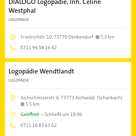
DIALOGO Logopädie, Inh. Celine
Westphal
LOGOPÄDIE
Friedrichstr. 10,
73770 Denkendorf
5,3 km
0711 94 58 16 42
Logopädie Wendtlandt
LOGOPÄDIE
Aichschiesserstr. 6,
73773 Aichwald
(Schanbach)
5,5 km
Geöffnet
–
Schließt um 18:00
0711 16 83 63 62