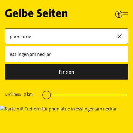
Finden
Umkreis:
0
km