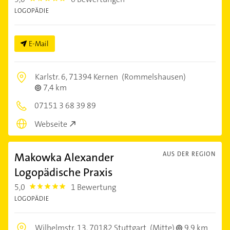
LOGOPÄDIE
E-Mail
Karlstr. 6,
71394 Kernen
(Rommelshausen)
7,4 km
07151 3 68 39 89
Webseite
Makowka Alexander
AUS DER REGION
Logopädische Praxis
5,0
1 Bewertung
5.0
LOGOPÄDIE
Wilhelmstr. 13,
70182 Stuttgart
(Mitte)
9,9 km