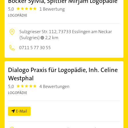
Böcker Sylvia, Spittler Mirjam Logopädie
5,0
1 Bewertung
5.0
LOGOPÄDIE
Sulzgrieser Str. 112,
73733 Esslingen am Neckar
(Sulzgries)
2,2 km
0711 5 77 30 55
Dialogo Praxis für Logopädie, Inh. Celine
Westphal
5,0
4 Bewertungen
5.0
LOGOPÄDIE
E-Mail