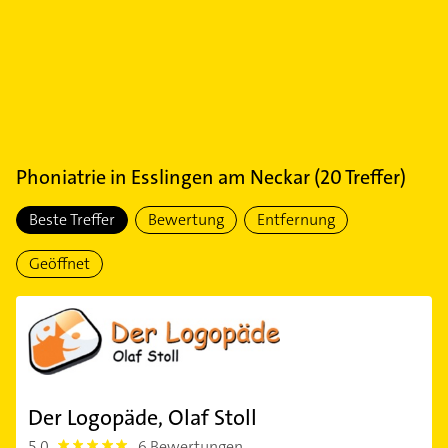
Phoniatrie
in
Esslingen am Neckar
(
20
Treffer)
Beste Treffer
Bewertung
Entfernung
Geöffnet
Der Logopäde, Olaf Stoll
5,0
6 Bewertungen
5.0