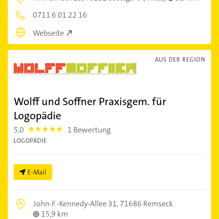
0711 6 01 22 16
Webseite
AUS DER REGION
Wolff und Soffner Praxisgem. für
Logopädie
5,0
1 Bewertung
5.0
LOGOPÄDIE
E-Mail
John-F.-Kennedy-Allee 31,
71686 Remseck
15,9 km