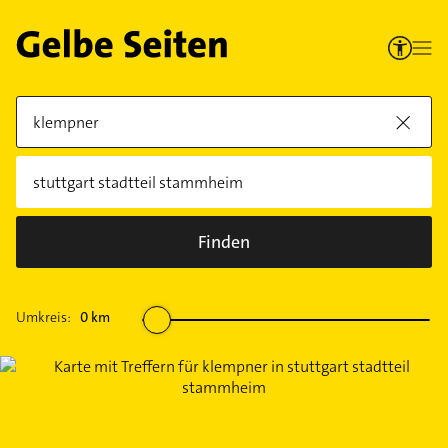
Finden
Umkreis:
0
km