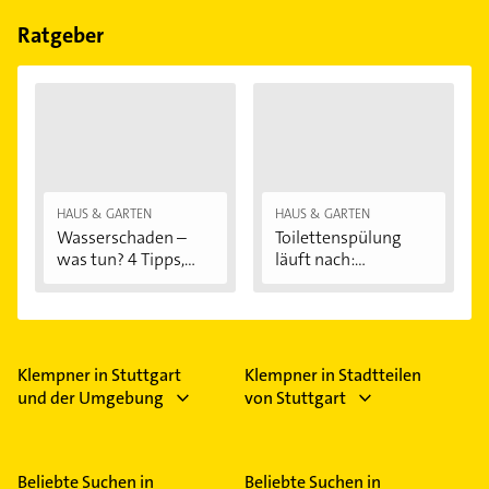
Bitte beachten Sie, dass diese an Sonn- und
Feiertagen abweichen können.
Ratgeber
HAUS & GARTEN
HAUS & GARTEN
Wasserschaden –
Toilettenspülung
was tun? 4 Tipps,...
läuft nach:...
Klempner in Stuttgart
Klempner in Stadtteilen
und der Umgebung
von Stuttgart
Beliebte Suchen in
Beliebte Suchen in