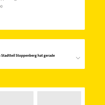
00
 Stadtteil Stoppenberg hat gerade
Öffnungszeiten
. Bitte beachten Sie, dass diese an
önnen.