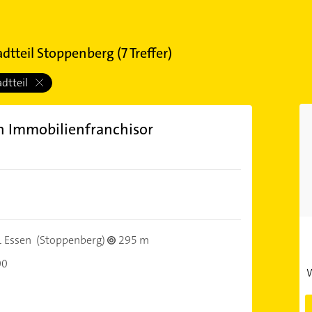
adtteil Stoppenberg
(
7
Treffer)
adtteil
 Immobilienfranchisor
 Essen
(Stoppenberg)
295 m
00
W