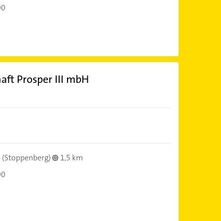
00
ft Prosper III mbH
(Stoppenberg)
1,5 km
00