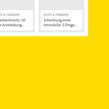
HT & FINANZEN
RECHT & FINANZEN
itwohnsitz: Ist
Schenkung einer
e Anmeldung...
Immobilie: 5 Dinge,...