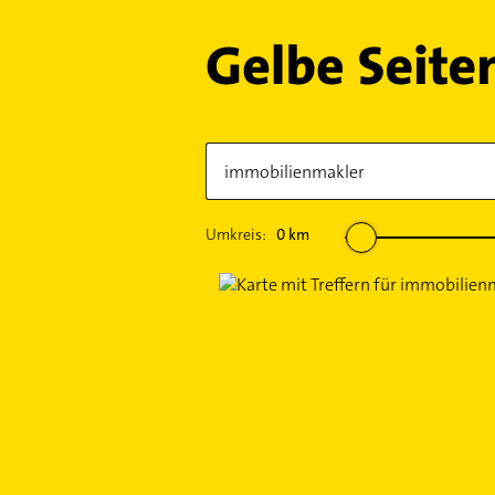
Umkreis:
0
km