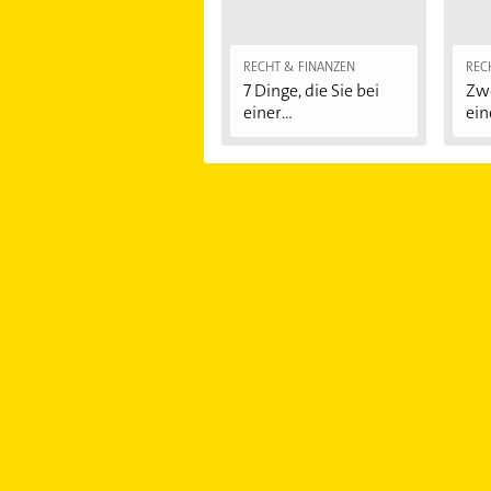
RECHT & FINANZEN
REC
7 Dinge, die Sie bei
Zwe
einer
ein
Immobilienfinanzier
ung...