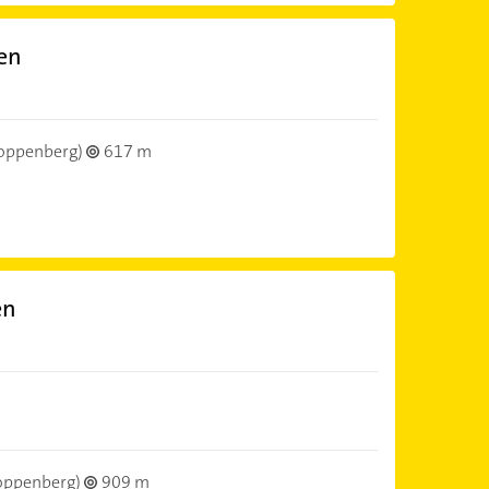
ien
oppenberg)
617 m
en
oppenberg)
909 m