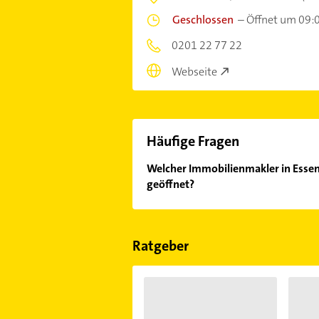
Geschlossen
–
Öffnet um 09:
0201 22 77 22
Webseite
Häufige Fragen
Welcher Immobilienmakler in Essen
geöffnet?
Im Anbieter-Bereich finden Sie alle
Sonn- und Feiertagen abweichen k
Ratgeber