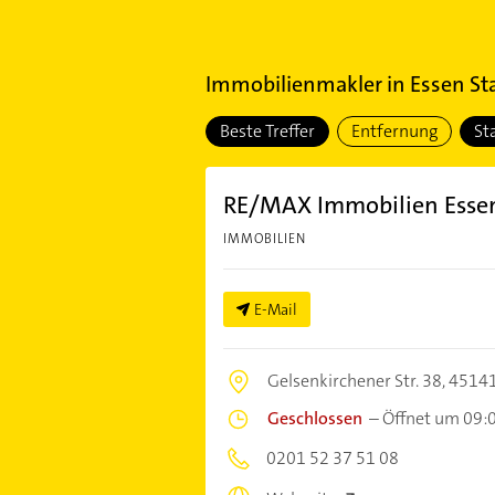
Immobilienmakler
in
Essen St
Beste Treffer
Entfernung
St
RE/MAX Immobilien Essen
IMMOBILIEN
E-Mail
Gelsenkirchener Str. 38,
45141
Geschlossen
–
Öffnet um 09:
0201 52 37 51 08