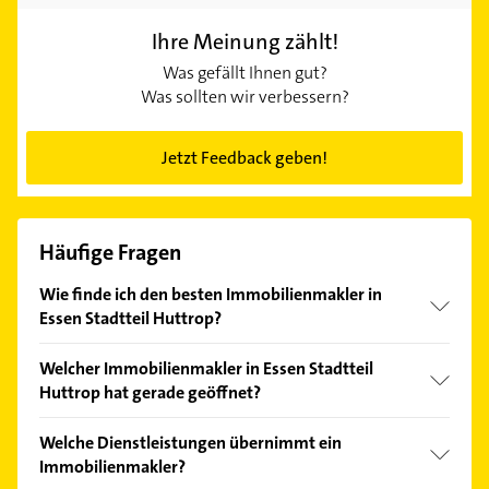
Ihre Meinung zählt!
Was gefällt Ihnen gut?
Was sollten wir verbessern?
Jetzt Feedback geben!
Häufige Fragen
Wie finde ich den besten Immobilienmakler in
Essen Stadtteil Huttrop?
Vergleichen Sie alle Anbieter anhand echter
Welcher Immobilienmakler in Essen Stadtteil
Kundenmeinungen und profitieren Sie von den
Huttrop hat gerade geöffnet?
Empfehlungen. Die Suchergebnisse können Sie sich
einfach nach
Bewertungen
sortiert anzeigen lassen.
Im Anbieter-Bereich finden Sie alle
Öffnungszeiten
.
Welche Dienstleistungen übernimmt ein
Bitte beachten Sie, dass diese an Sonn- und
Immobilienmakler?
Feiertagen abweichen können.