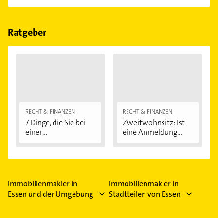
Folgende Leistungen werden angeboten:
Immobilienservice und Mietobjektvermittlung.
Ratgeber
RECHT & FINANZEN
RECHT & FINANZEN
7 Dinge, die Sie bei
Zweitwohnsitz: Ist
einer
eine Anmeldung...
Immobilienfinanzier
ung...
Immobilienmakler in
Immobilienmakler in
Essen und der Umgebung
Stadtteilen von Essen