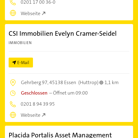
0201 17 00 36-0
Webseite
CSI Immobilien Evelyn Cramer-Seidel
IMMOBILIEN
E-Mail
Gehrberg 97,
45138 Essen
(Huttrop)
1,1 km
Geschlossen
–
Öffnet um 09:00
0201 8 94 39 95
Webseite
Placida Portalis Asset Management