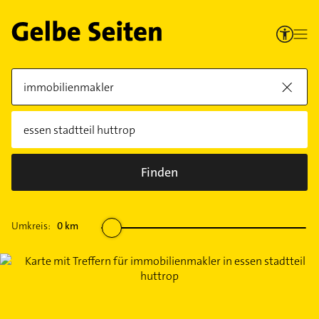
Finden
Umkreis:
0
km