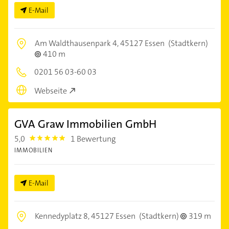
E-Mail
Am Waldthausenpark 4,
45127 Essen
(Stadtkern)
410 m
0201 56 03-60 03
Webseite
GVA Graw Immobilien GmbH
5,0
1 Bewertung
5.0
IMMOBILIEN
E-Mail
Kennedyplatz 8,
45127 Essen
(Stadtkern)
319 m