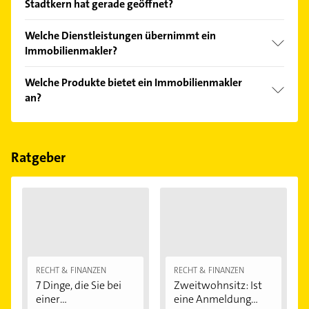
Stadtkern hat gerade geöffnet?
Empfehlungen. Die Suchergebnisse können Sie sich
einfach nach
Bewertungen
sortiert anzeigen lassen.
Im Anbieter-Bereich finden Sie alle
Öffnungszeiten
.
Welche Dienstleistungen übernimmt ein
Bitte beachten Sie, dass diese an Sonn- und
Immobilienmakler?
Feiertagen abweichen können.
Folgende Leistungen werden angeboten:
Welche Produkte bietet ein Immobilienmakler
Mietobjektvermittlung, Online-Banking,
an?
Versicherungen und Wertpapiere.
Das Angebot umfasst unter anderem Mietobjekte.
Ratgeber
RECHT & FINANZEN
RECHT & FINANZEN
7 Dinge, die Sie bei
Zweitwohnsitz: Ist
einer
eine Anmeldung...