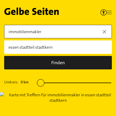
Finden
Umkreis:
0
km