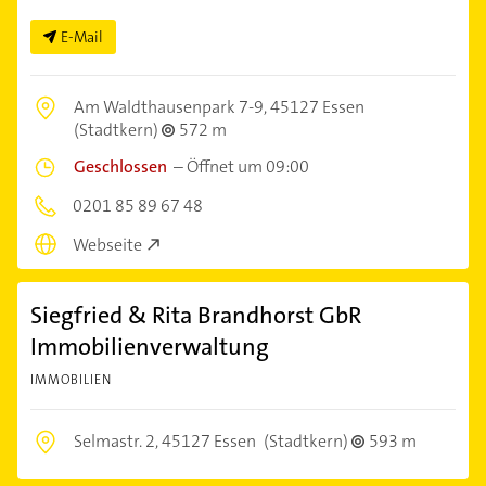
E-Mail
Am Waldthausenpark 7-9,
45127 Essen
(Stadtkern)
572 m
Geschlossen
–
Öffnet um 09:00
0201 85 89 67 48
Webseite
Siegfried & Rita Brandhorst GbR
Immobilienverwaltung
IMMOBILIEN
Selmastr. 2,
45127 Essen
(Stadtkern)
593 m