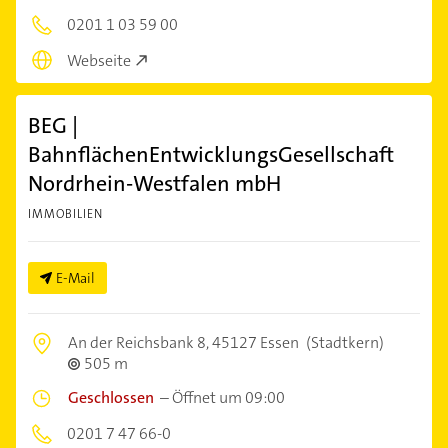
0201 1 03 59 00
Webseite
BEG |
BahnflächenEntwicklungsGesellschaft
Nordrhein-Westfalen mbH
IMMOBILIEN
E-Mail
An der Reichsbank 8,
45127 Essen
(Stadtkern)
505 m
Geschlossen
–
Öffnet um 09:00
0201 7 47 66-0