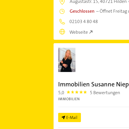
Augustastr. 15,
40721 Hilden
Geschlossen
–
Öffnet Freitag
02103 4 80 48
Webseite
Immobilien Susanne Niep
5,0
5 Bewertungen
5.0
IMMOBILIEN
E-Mail