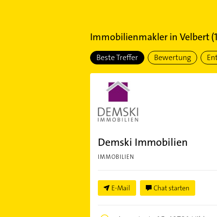
Immobilienmakler
in
Velbert
(
Beste Treffer
Bewertung
En
Demski Immobilien
IMMOBILIEN
E-Mail
Chat starten