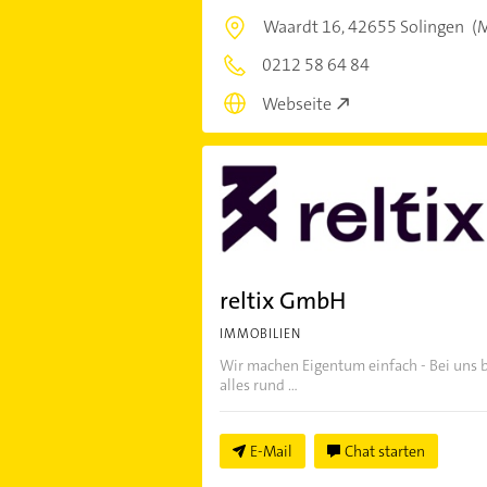
Waardt 16,
42655 Solingen
(M
0212 58 64 84
Webseite
reltix GmbH
IMMOBILIEN
Wir machen Eigentum einfach - Bei uns
alles rund ...
E-Mail
Chat starten