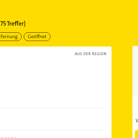
175
Treffer)
tfernung
Geöffnet
AUS DER REGION
W