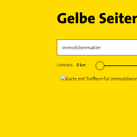
Umkreis:
0
km