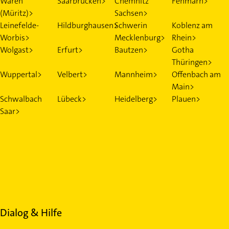
Waren
Saarbrücken>
Chemnitz
Fehmarn>
(Müritz)>
Sachsen>
Leinefelde-
Hildburghausen>
Schwerin
Koblenz am
Worbis>
Mecklenburg>
Rhein>
Wolgast>
Erfurt>
Bautzen>
Gotha
Thüringen>
Wuppertal>
Velbert>
Mannheim>
Offenbach am
Main>
Schwalbach
Lübeck>
Heidelberg>
Plauen>
Saar>
Dialog & Hilfe