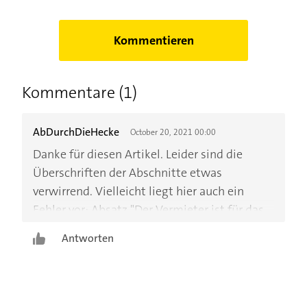
Kommentieren
Kommentare (1)
AbDurchDieHecke
October 20, 2021 00:00
Danke für diesen Artikel. Leider sind die
Überschriften der Abschnitte etwas
verwirrend. Vielleicht liegt hier auch ein
Fehler vor: Absatz "Der Vermieter ist für das
meiste verantwortlich.." Nächster Absatz "Als
Antworten
Vermieter müssen sie aber ran, wenn..". Die
zweite Überschrift sollte hier wahrscheinlich
"Als MIETER müssen sie aber ran, wenn.."