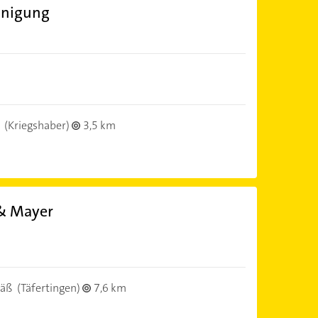
inigung
(Kriegshaber)
3,5 km
 & Mayer
säß
(Täfertingen)
7,6 km