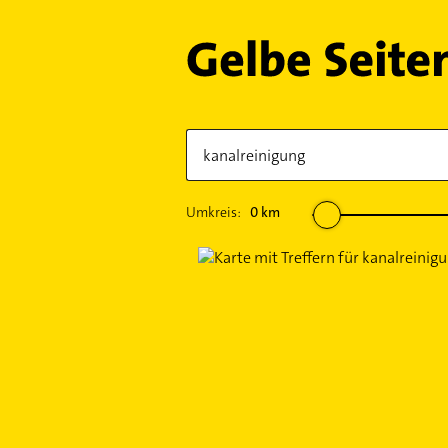
Umkreis:
0
km