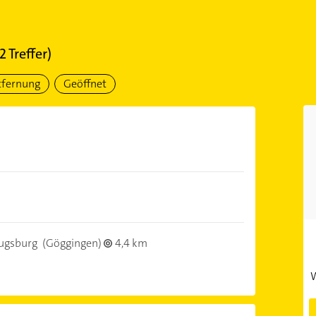
12
Treffer)
tfernung
Geöffnet
ugsburg
(Göggingen)
4,4 km
W