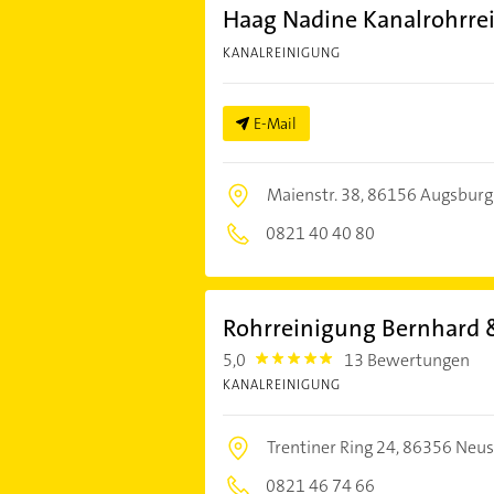
Haag Nadine Kanalrohrre
KANALREINIGUNG
E-Mail
Maienstr. 38,
86156 Augsburg
0821 40 40 80
Rohrreinigung Bernhard
5,0
13 Bewertungen
5.0
KANALREINIGUNG
Trentiner Ring 24,
86356 Neu
0821 46 74 66