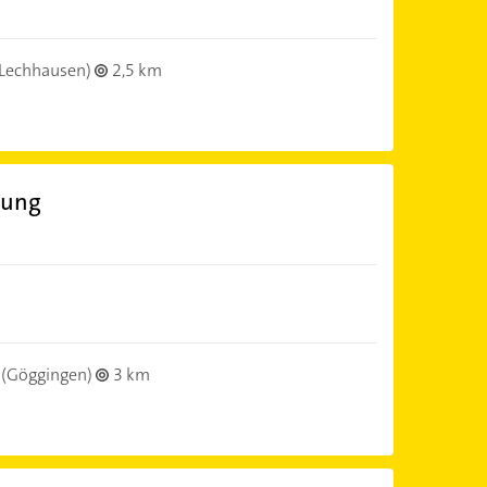
Lechhausen)
2,5 km
gung
(Göggingen)
3 km