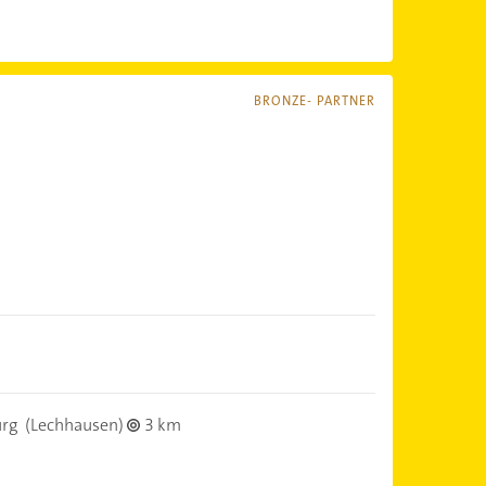
BRONZE- PARTNER
rg
(Lechhausen)
3 km