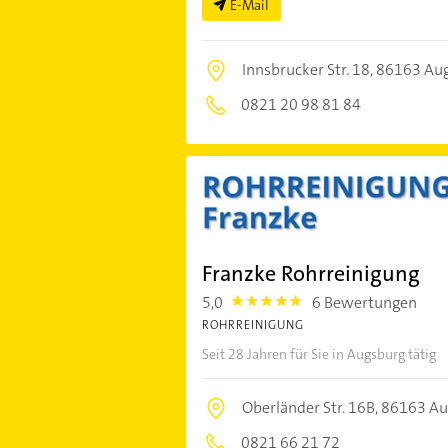
E-Mail
Innsbrucker Str. 18,
86163 Au
0821 20 98 81 84
Franzke Rohrreinigung
5,0
6 Bewertungen
5.0
ROHRREINIGUNG
Seit 28 Jahren für Sie in Augsburg tätig
Oberländer Str. 16B,
86163 Au
0821 66 21 72