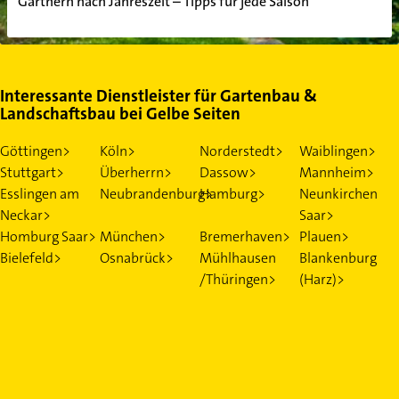
Gärtnern nach Jahreszeit – Tipps für jede Saison
Interessante Dienstleister für Gartenbau &
Landschaftsbau bei Gelbe Seiten
Göttingen>
Köln>
Norderstedt>
Waiblingen>
Stuttgart>
Überherrn>
Dassow>
Mannheim>
Esslingen am
Neubrandenburg>
Hamburg>
Neunkirchen
Neckar>
Saar>
Homburg Saar>
München>
Bremerhaven>
Plauen>
Bielefeld>
Osnabrück>
Mühlhausen
Blankenburg
/Thüringen>
(Harz)>