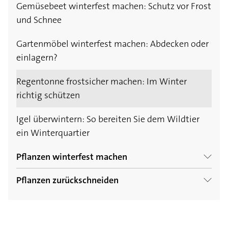
Gemüsebeet winterfest machen: Schutz vor Frost
und Schnee
Gartenmöbel winterfest machen: Abdecken oder
einlagern?
Regentonne frostsicher machen: Im Winter
richtig schützen
Igel überwintern: So bereiten Sie dem Wildtier
ein Winterquartier
Pflanzen winterfest machen
Pflanzen zurückschneiden
Gemüsebeet winterfest machen: Schutz vor
Frost und Schnee
Bäume richtig schneiden: Wann und wie am
besten?
Kräuter überwintern: Thymian, Petersilie und