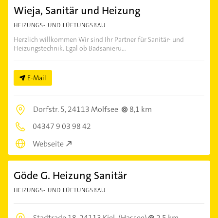
Wieja, Sanitär und Heizung
HEIZUNGS- UND LÜFTUNGSBAU
Herzlich willkommen Wir sind Ihr Partner für Sanitär- und
Heizungstechnik. Egal ob Badsanieru...
E-Mail
Dorfstr. 5,
24113 Molfsee
8,1 km
04347 9 03 98 42
Webseite
Göde G. Heizung Sanitär
HEIZUNGS- UND LÜFTUNGSBAU
Stadtrade 18,
24113 Kiel
(Hassee)
2,5 km