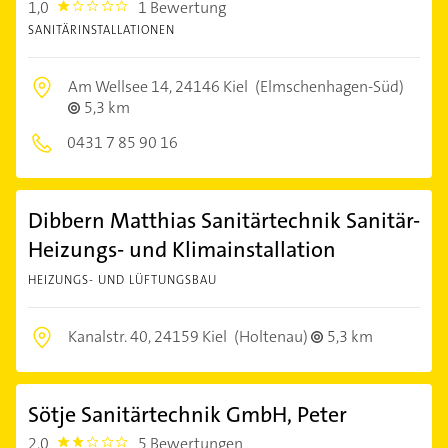
1,0
1 Bewertung
1.0
SANITÄRINSTALLATIONEN
Am Wellsee 14,
24146 Kiel
(Elmschenhagen-Süd)
5,3 km
0431 7 85 90 16
Dibbern Matthias Sanitärtechnik Sanitär-
Heizungs- und Klimainstallation
HEIZUNGS- UND LÜFTUNGSBAU
Kanalstr. 40,
24159 Kiel
(Holtenau)
5,3 km
Sötje Sanitärtechnik GmbH, Peter
2,0
5 Bewertungen
2.0