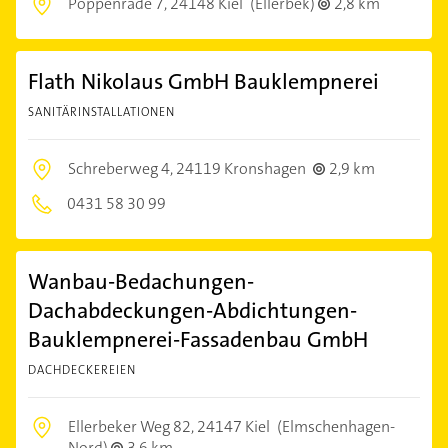
Poppenrade 7,
24148 Kiel
(Ellerbek)
2,8 km
Flath Nikolaus GmbH Bauklempnerei
SANITÄRINSTALLATIONEN
Schreberweg 4,
24119 Kronshagen
2,9 km
0431 58 30 99
Wanbau-Bedachungen-
Dachabdeckungen-Abdichtungen-
Bauklempnerei-Fassadenbau GmbH
DACHDECKEREIEN
Ellerbeker Weg 82,
24147 Kiel
(Elmschenhagen-
Nord)
3,6 km