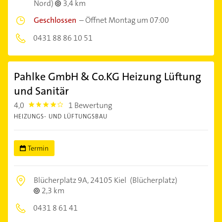
Nord)
3,4 km
Geschlossen
–
Öffnet Montag um 07:00
0431 88 86 10 51
Pahlke GmbH & Co.KG Heizung Lüftung
und Sanitär
4,0
1 Bewertung
4.0
HEIZUNGS- UND LÜFTUNGSBAU
Termin
Blücherplatz 9A,
24105 Kiel
(Blücherplatz)
2,3 km
0431 8 61 41