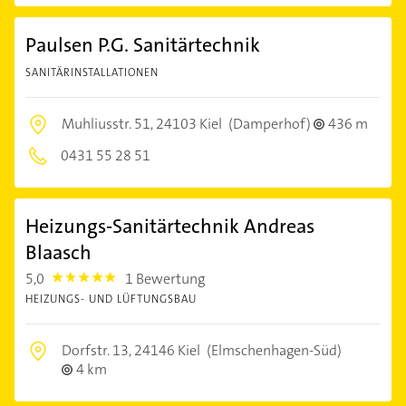
Paulsen P.G. Sanitärtechnik
SANITÄRINSTALLATIONEN
Muhliusstr. 51,
24103 Kiel
(Damperhof)
436 m
0431 55 28 51
Heizungs-Sanitärtechnik Andreas
Blaasch
5,0
1 Bewertung
5.0
HEIZUNGS- UND LÜFTUNGSBAU
Dorfstr. 13,
24146 Kiel
(Elmschenhagen-Süd)
4 km