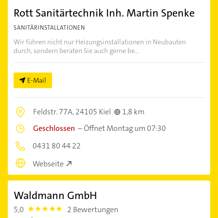
Rott Sanitärtechnik Inh. Martin Spenke
SANITÄRINSTALLATIONEN
Wir führen nicht nur Heizungsinstallationen in Neubauten
durch, sondern beraten Sie auch gerne be...
E-Mail
Feldstr. 77A,
24105 Kiel
1,8 km
Geschlossen
–
Öffnet Montag um 07:30
0431 80 44 22
Webseite
Waldmann GmbH
5,0
2 Bewertungen
5.0