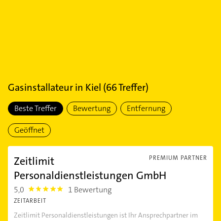
Gasinstallateur
in
Kiel
(
66
Treffer)
Beste Treffer
Bewertung
Entfernung
Geöffnet
Zeitlimit
PREMIUM PARTNER
Personaldienstleistungen GmbH
5,0
1 Bewertung
5.0
ZEITARBEIT
Zeitlimit Personaldienstleistungen ist Ihr Ansprechpartner im