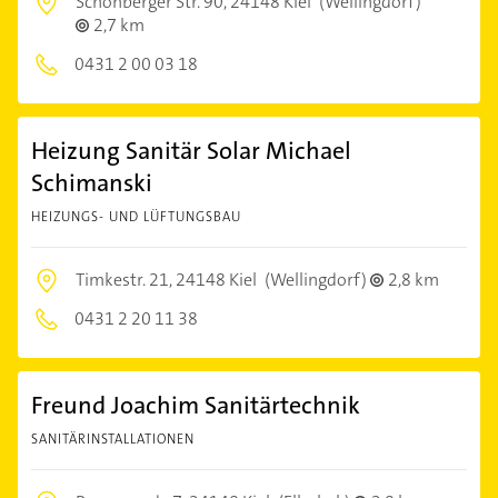
Schönberger Str. 90,
24148 Kiel
(Wellingdorf)
2,7 km
0431 2 00 03 18
Heizung Sanitär Solar Michael
Schimanski
HEIZUNGS- UND LÜFTUNGSBAU
Timkestr. 21,
24148 Kiel
(Wellingdorf)
2,8 km
0431 2 20 11 38
Freund Joachim Sanitärtechnik
SANITÄRINSTALLATIONEN