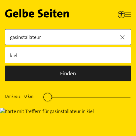
Finden
Umkreis:
0
km