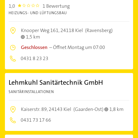
1,0
1 Bewertung
1.0
HEIZUNGS- UND LÜFTUNGSBAU
Knooper Weg 161,
24118 Kiel
(Ravensberg)
1,5 km
Geschlossen
–
Öffnet Montag um 07:00
0431 8 23 23
Lehmkuhl Sanitärtechnik GmbH
SANITÄRINSTALLATIONEN
Kaiserstr. 89,
24143 Kiel
(Gaarden-Ost)
1,8 km
0431 73 17 66