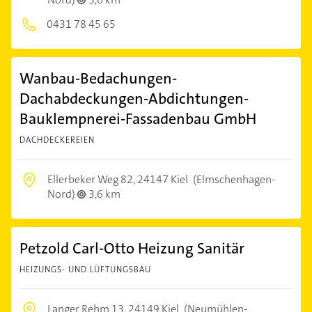
0431 78 45 65
Wanbau-Bedachungen-
Dachabdeckungen-Abdichtungen-
Bauklempnerei-Fassadenbau GmbH
DACHDECKEREIEN
Ellerbeker Weg 82,
24147 Kiel
(Elmschenhagen-
Nord)
3,6 km
Petzold Carl-Otto Heizung Sanitär
HEIZUNGS- UND LÜFTUNGSBAU
Langer Rehm 13,
24149 Kiel
(Neumühlen-