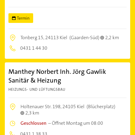
Termin
Tonberg 15,
24113 Kiel
(Gaarden-Süd)
2,2 km
0431 1 44 30
Manthey Norbert Inh. Jörg Gawlik
Sanitär & Heizung
HEIZUNGS- UND LÜFTUNGSBAU
Holtenauer Str. 198,
24105 Kiel
(Blücherplatz)
2,3 km
Geschlossen
–
Öffnet Montag um 08:00
0431 1 38 33