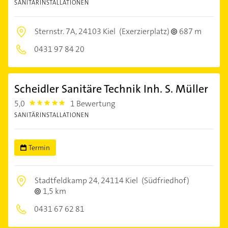
SANITÄRINSTALLATIONEN
Sternstr. 7A,
24103 Kiel
(Exerzierplatz)
687 m
0431 97 84 20
Scheidler Sanitäre Technik Inh. S. Müller
5,0
1 Bewertung
5.0
SANITÄRINSTALLATIONEN
Termin
Stadtfeldkamp 24,
24114 Kiel
(Südfriedhof)
1,5 km
0431 67 62 81