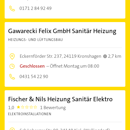
0171 2 84 92 49
Gawarecki Felix GmbH Sanitär Heizung
HEIZUNGS- UND LÜFTUNGSBAU
Eckernförder Str. 237,
24119 Kronshagen
2,7 km
Geschlossen
–
Öffnet Montag um 08:00
0431 54 22 90
Fischer & Nils Heizung Sanitär Elektro
1,0
1 Bewertung
1.0
ELEKTROINSTALLATIONEN