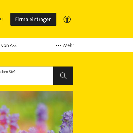
er
Firma eintragen
Mehr
 von A-Z
chen Sie?