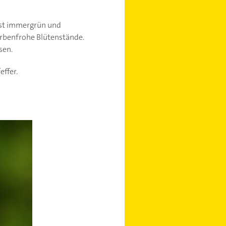
 ist immergrün und
farbenfrohe Blütenstände.
sen.
ffer.