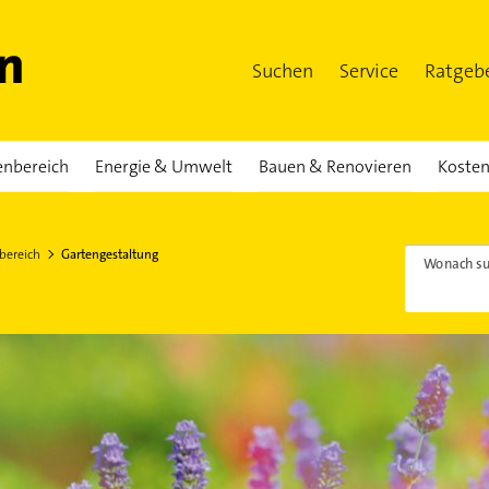
Suchen
Service
Ratgeb
enbereich
Energie & Umwelt
Bauen & Renovieren
Kosten
bereich
Gartengestaltung
Wonach su