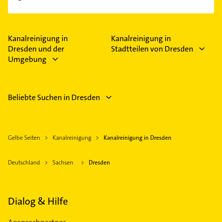
Empfehlungen. Die Suchergebnisse können Sie sich
einfach nach
Bewertungen
sortiert anzeigen lassen.
Im Anbieter-Bereich finden Sie alle
Öffnungszeiten
.
Bitte beachten Sie, dass diese an Sonn- und
Feiertagen abweichen können.
Kanalreinigung in
Kanalreinigung in
Dresden und der
Stadtteilen von Dresden
Umgebung
Beliebte Suchen in Dresden
Gelbe Seiten
Kanalreinigung
Kanalreinigung in Dresden
Deutschland
Sachsen
Dresden
Dialog & Hilfe