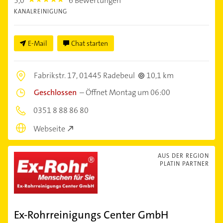
5,0
6 Bewertungen
5.0
KANALREINIGUNG
E-Mail
Chat starten
Fabrikstr. 17,
01445 Radebeul
10,1 km
Geschlossen
–
Öffnet Montag um 06:00
0351 8 88 86 80
Webseite
AUS DER REGION
PLATIN PARTNER
Ex-Rohrreinigungs Center GmbH