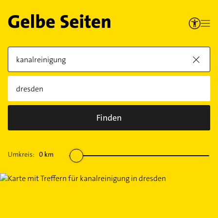
Finden
Umkreis:
0
km