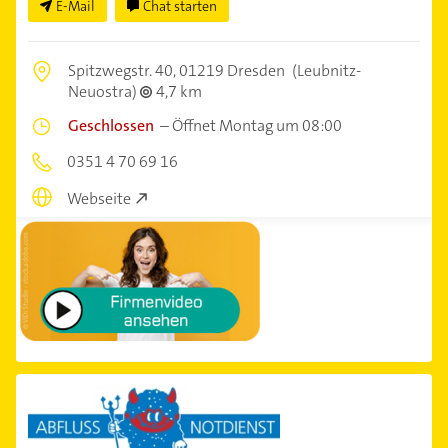
E-Mail
Chat starten
Spitzwegstr. 40,
01219 Dresden
(Leubnitz-
Neuostra)
4,7 km
Geschlossen
–
Öffnet Montag um 08:00
0351 4 70 69 16
Webseite