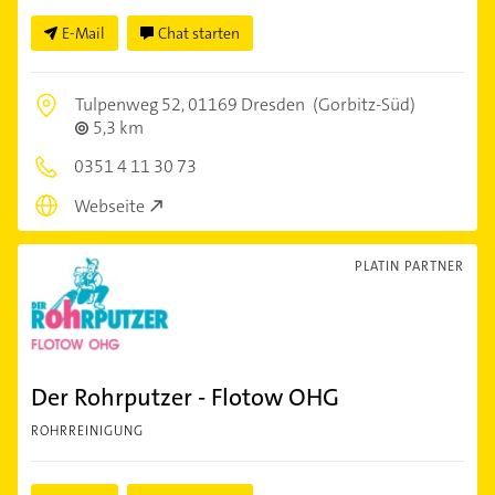
E-Mail
Chat starten
Tulpenweg 52,
01169 Dresden
(Gorbitz-Süd)
5,3 km
0351 4 11 30 73
Webseite
PLATIN PARTNER
Der Rohrputzer - Flotow OHG
ROHRREINIGUNG