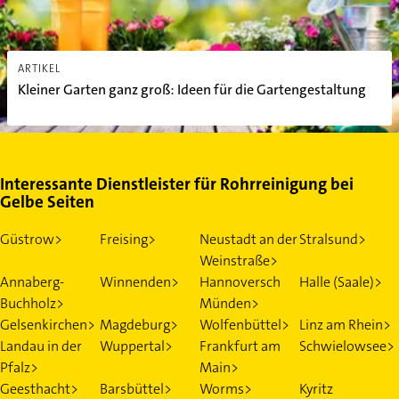
ARTIKEL
Kleiner Garten ganz groß: Ideen für die Gartengestaltung
Interessante Dienstleister für Rohrreinigung bei
Gelbe Seiten
Güstrow>
Freising>
Neustadt an der
Stralsund>
Weinstraße>
Annaberg-
Winnenden>
Hannoversch
Halle (Saale)>
Buchholz>
Münden>
Gelsenkirchen>
Magdeburg>
Wolfenbüttel>
Linz am Rhein>
Landau in der
Wuppertal>
Frankfurt am
Schwielowsee>
Pfalz>
Main>
Geesthacht>
Barsbüttel>
Worms>
Kyritz