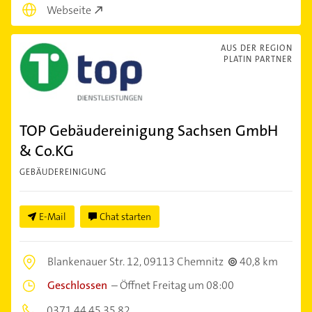
Webseite
AUS DER REGION
PLATIN PARTNER
TOP Gebäudereinigung Sachsen GmbH
& Co.KG
GEBÄUDEREINIGUNG
E-Mail
Chat starten
Blankenauer Str. 12,
09113 Chemnitz
40,8 km
Geschlossen
–
Öffnet Freitag um 08:00
0371 44 45 35 82