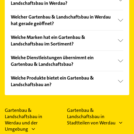
Landschaftsbau in Werdau?
Vergleichen Sie alle Anbieter anhand echter
Welcher Gartenbau & Landschaftsbau in Werdau
Kundenmeinungen und profitieren Sie von den
hat gerade geöffnet?
Empfehlungen. Die Suchergebnisse können Sie sich
einfach nach
Bewertungen
sortiert anzeigen lassen.
Im Anbieter-Bereich finden Sie alle
Öffnungszeiten
.
Welche Marken hat ein Gartenbau &
Bitte beachten Sie, dass diese an Sonn- und
Landschaftsbau im Sortiment?
Feiertagen abweichen können.
Der Gartenbau & Landschaftsbau verkauft Marken
Welche Dienstleistungen übernimmt ein
wie DSW Deutscher Schutz und Wachdienst,
Gartenbau & Landschaftsbau?
Piepenbrock Facility Management, Piepenbrock
Gebäudereinigung, Piepenbrock Instandhaltung und
Folgende Leistungen werden angeboten:
Welche Produkte bietet ein Gartenbau &
Piepenbrock Sicherheit.
Alarmaufschaltung, Baureinigung, Büroreinigung,
Landschaftsbau an?
DGUV Prüfungen und Empfangsdienst.
Das Angebot umfasst unter anderem
Betriebsmittelprüfungen, Facility Management,
Gebäudereinigung, Grünanlagenpflege und
Gartenbau &
Gartenbau &
Instandhaltung.
Landschaftsbau in
Landschaftsbau in
Werdau und der
Stadtteilen von Werdau
Umgebung