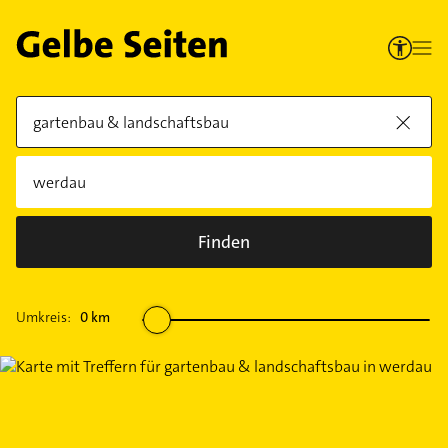
Finden
Umkreis:
0
km