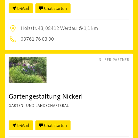
E-Mail
Chat starten
Holzstr. 43,
08412 Werdau
1,1 km
03761 76 03 00
SILBER PARTNER
Gartengestaltung Nickerl
GARTEN- UND LANDSCHAFTSBAU
E-Mail
Chat starten