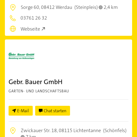
Sorge 60,
08412 Werdau
(Steinpleis)
2,4 km
03761 26 32
Webseite
Gebr. Bauer GmbH
GARTEN- UND LANDSCHAFTSBAU
E-Mail
Chat starten
Zwickauer Str. 18,
08115 Lichtentanne
(Schönfels)
7 km