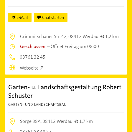
E-Mail
Chat starten
Crimmitschauer Str. 42,
08412 Werdau
1,2 km
Geschlossen
–
Öffnet Freitag um 08:00
03761 32 45
Webseite
Garten- u. Landschaftsgestaltung Robert
Schuster
GARTEN- UND LANDSCHAFTSBAU
Sorge 38A,
08412 Werdau
1,7 km
03761 88 48 57