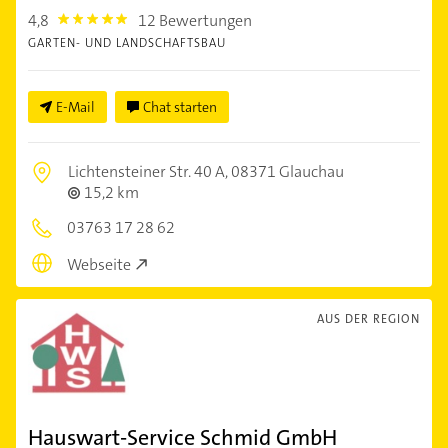
4,8
12 Bewertungen
4.8
GARTEN- UND LANDSCHAFTSBAU
E-Mail
Chat starten
Lichtensteiner Str. 40 A,
08371 Glauchau
15,2 km
03763 17 28 62
Webseite
AUS DER REGION
Hauswart-Service Schmid GmbH