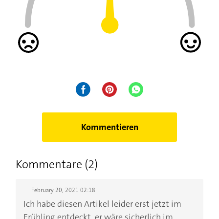
Obstbäume vor Frost schützen: So kommen sie
gut durch den Winter
Dahlien überwintern: Knollen ausgraben und
sicher einlagern
Oleander überwintern: Draußen oder drinnen?
So überlebt der Rosenlorbeer
Kommentieren
Kommentare (2)
February 20, 2021 02:18
Ich habe diesen Artikel leider erst jetzt im
Frühling entdeckt, er wäre sicherlich im