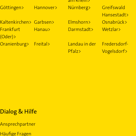
am Rhein>
Göttingen>
Hannover>
Nürnberg>
Greifswald
Hansestadt>
Kaltenkirchen>
Garbsen>
Elmshorn>
Osnabrück>
Frankfurt
Hanau>
Darmstadt>
Wetzlar>
(Oder)>
Oranienburg>
Freital>
Landau in der
Fredersdorf-
Pfalz>
Vogelsdorf>
Dialog & Hilfe
Ansprechpartner
Häufige Fragen