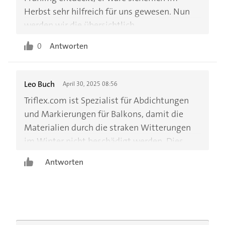
Herbst sehr hilfreich für uns gewesen. Nun
werden wir die übersichtlich
zusammengetragenen Informationen in
0
Antworten
diesem Jahr nutzen. Ein herzliches
Dankeschön an den Autor und den Verlag!
Leo Buch
April 30, 2025 08:56
Triflex.com ist Spezialist für Abdichtungen
und Markierungen für Balkons, damit die
Materialien durch die straken Witterungen
im Winter nicht beschädigt werden. Dies
wird auch für Dächer, Parkdecks u.v.m..
Antworten
angeboten. So übersteht auch der Balkon den
Winter. www.triflex.com/de