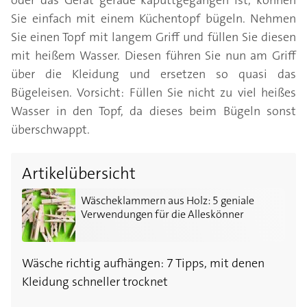
oder das Gerät gerade kaputtgegangen ist, können
Sie einfach mit einem Küchentopf bügeln. Nehmen
Sie einen Topf mit langem Griff und füllen Sie diesen
mit heißem Wasser. Diesen führen Sie nun am Griff
über die Kleidung und ersetzen so quasi das
Bügeleisen. Vorsicht: Füllen Sie nicht zu viel heißes
Wasser in den Topf, da dieses beim Bügeln sonst
überschwappt.
Artikelübersicht
Wäscheklammern aus Holz: 5 geniale Verwendungen f
Wäscheklammern aus Holz: 5 geniale
Verwendungen für die Alleskönner
Wäsche richtig aufhängen: 7 Tipps, mit denen
Kleidung schneller trocknet