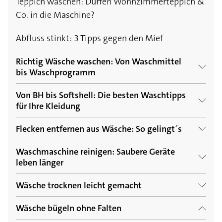
Teppich waschen: Dürfen Wohnzimmerteppich &
Co. in die Maschine?
Abfluss stinkt: 3 Tipps gegen den Mief
Richtig Wäsche waschen: Von Waschmittel
bis Waschprogramm
Von BH bis Softshell: Die besten Waschtipps
Wollpullover eingelaufen: Was Sie tun können
für Ihre Kleidung
Richtig Wäsche waschen: 5 Pflege-Mythen, die
Flecken entfernen aus Wäsche: So gelingt´s
Schulranzen & Rucksack waschen: So werden
Sie kennen sollten
die Taschen wieder sauber
Waschmaschine reinigen: Saubere Geräte
Harzflecken entfernen: 6 astreine Tipps gegen
Von Leinen bis Seide: Welche Stoffe brauchen
leben länger
die zähen Flecken
Duschvorhang waschen: Mit diesem Trick hat
welche Pflege?
Schimmel keine Chance
Wäsche trocknen leicht gemacht
So reparieren Sie Ihre Waschmaschine
Wachsflecken entfernen aus Kleidung und
Welche Farben können zusammen gewaschen
anderen Textilien
Gardinen waschen: 3 Tipps für mehr Strahlkraft
Wäsche bügeln ohne Falten
werden?
So geht ihre Wäsche nicht ein: Was darf man in