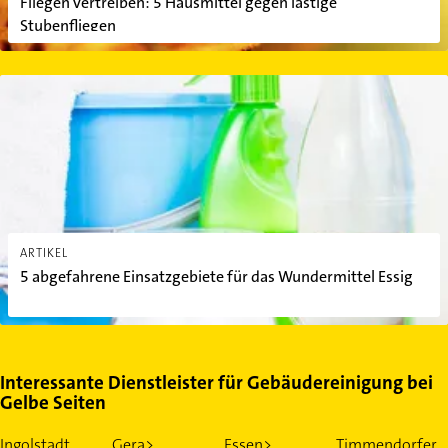
Fliegen vertreiben: 5 Hausmittel gegen lästige
Stubenfliegen
5 abgefahrene Einsatzgebiete für das Wundermittel Essig
ARTIKEL
5 abgefahrene Einsatzgebiete für das Wundermittel Essig
Interessante Dienstleister für Gebäudereinigung bei
Gelbe Seiten
Ingolstadt
Gera>
Essen>
Timmendorfer