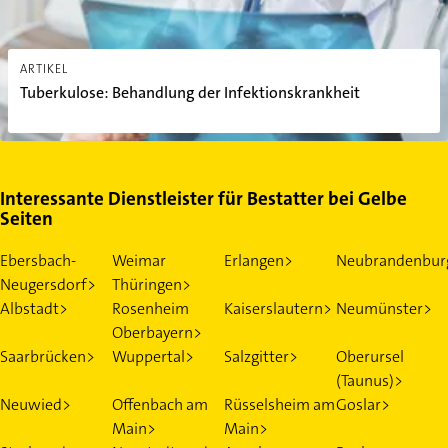
ARTIKEL
Tuberkulose: Behandlung der Infektionskrankheit
Interessante Dienstleister für Bestatter bei Gelbe
Seiten
Ebersbach-
Weimar
Erlangen>
Neubrandenbur
Neugersdorf>
Thüringen>
Albstadt>
Rosenheim
Kaiserslautern>
Neumünster>
Oberbayern>
Saarbrücken>
Wuppertal>
Salzgitter>
Oberursel
(Taunus)>
Neuwied>
Offenbach am
Rüsselsheim am
Goslar>
Main>
Main>