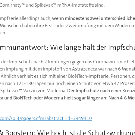
 Comirnaty™ und Spikevax™ mRNA-Impfstoffe sind.
Impfserie allerdings auch,
wenn mindestens zwei unterschiedlich
 Menschen haben ihre Erst- oder Zweitimpfung mit dem Moderna-I
ech.
mmunantwort: Wie lange hält der Impfsch
ss der Impfschutz nach 2 Impfungen gegen das Coronavirus nach e
ten Impfung mit dem Impfstoff von Astrazeneca war nach 6 Mona
Ähnlich verhielt es sich mit einer BioNTech-Impfserie: Personen, 
en nach 121-180 Tagen nur noch einen Schutz von etwa 47 Prozent.
 Spikevax™-Vakzin von Moderna.
Der Impfschutz nach einer Kreu
a und BioNTech oder Moderna hielt sogar länger an: Nach 4-6 Mo
n.com/sol3/papers.cfm?abstract_id=3949410
 Boostern: Wie hoch ist die Schutzwirkun