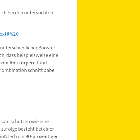
sich bei den untersuchten
ltext#%20
unterschiedlicher Booster-
, dass beispielsweise eine
 von Antikörpern
führt.
Kombination schnitt dabei
ksam schützen wie eine
)
zufolge besteht bei einer
BioNTech ein
90-prozentiger