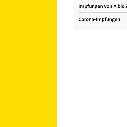
Impfungen von A bis 
Welche Impfungen müss
Corona-Impfungen
Welche Impfungen sind 
Herpes Zoster: Sympto
Impfen oder nicht? Antw
Windpocken (Varizelle
Corona-Impfstoff von N
Impfreaktionen und Im
Tuberkulose: Symptome
Corona-Impfstoff von As
Impfungen: Welche Impfs
Tollwut: Symptome, Be
Corona-Impfstoff von Ja
Welche Kinderimpfungen
Tetanus: Symptome, Be
Corona-Impfstoff von M
Reiseimpfung: Die 5 wi
Röteln: Symptome, Beh
Corona-Impfstoff von Bi
Kreuzimpfungen: Das so
Rotaviren: Symptome, 
Poliomyelitis (Polio, 
Pneumokokken: mögli