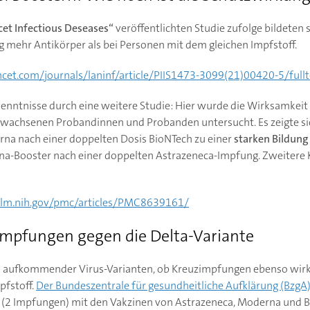
cet Infectious Deseases“
veröffentlichten Studie zufolge bildeten 
mehr Antikörper als bei Personen mit dem gleichen Impfstoff.
cet.com/journals/laninf/article/PIIS1473-3099(21)00420-5/ful
kenntnisse durch eine weitere Studie: Hier wurde die Wirksamkeit 
wachsenen Probandinnen und Probanden untersucht. Es zeigte sich
na nach einer doppelten Dosis BioNTech zu einer
starken Bildung
rna-Booster nach einer doppelten Astrazeneca-Impfung. Zweitere 
nlm.nih.gov/pmc/articles/PMC8639161/
impfungen gegen die Delta-Variante
hts aufkommender Virus-Varianten, ob Kreuzimpfungen ebenso wir
pfstoff.
Der Bundeszentrale für gesundheitliche Aufklärung (BzgA
 (2 Impfungen) mit den Vakzinen von Astrazeneca, Moderna und 