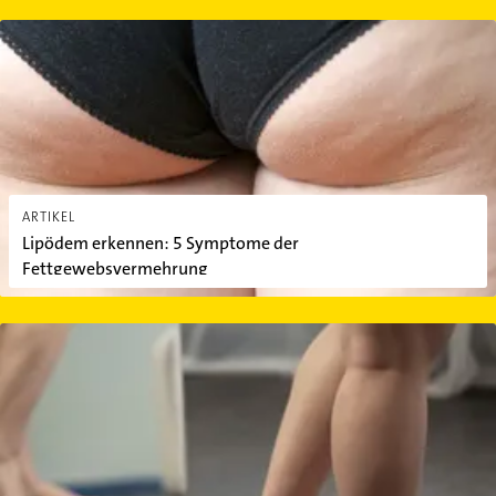
Lipödem erkennen: 5 Symptome der Fettgewebsvermehrung
ARTIKEL
Lipödem erkennen: 5 Symptome der
Fettgewebsvermehrung
Lipödem: Was ist das?