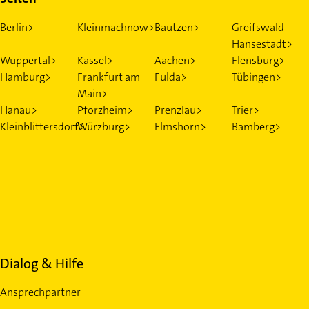
Berlin>
Kleinmachnow>
Bautzen>
Greifswald
Hansestadt>
Wuppertal>
Kassel>
Aachen>
Flensburg>
Hamburg>
Frankfurt am
Fulda>
Tübingen>
Main>
Hanau>
Pforzheim>
Prenzlau>
Trier>
Kleinblittersdorf>
Würzburg>
Elmshorn>
Bamberg>
Dialog & Hilfe
Ansprechpartner