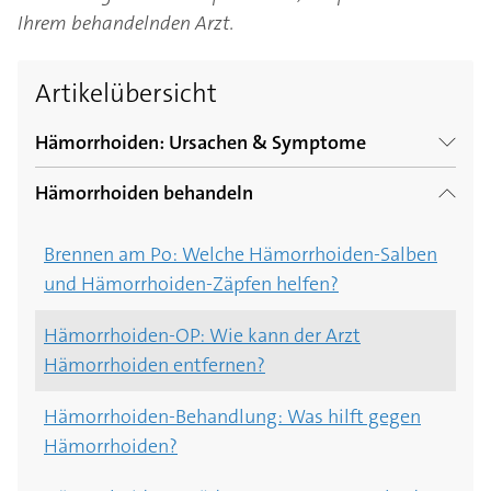
Ihrem behandelnden Arzt.
Artikelübersicht
Hämorrhoiden: Ursachen & Symptome
Hämorrhoiden behandeln
Hämorrhoiden-Ursache: Woher kommen
Hämorrhoiden?
Brennen am Po: Welche Hämorrhoiden-Salben
und Hämorrhoiden-Zäpfen helfen?
Hämorrhoiden-Symptome: Habe ich
Hämorrhoiden?
Hämorrhoiden-OP: Wie kann der Arzt
Hämorrhoiden entfernen?
Hämorrhoiden in der Schwangerschaft und
nach der Geburt
Hämorrhoiden-Behandlung: Was hilft gegen
Hämorrhoiden?
Komplikationsrisiko: Wie gefährlich sind
Hämorrhoiden?