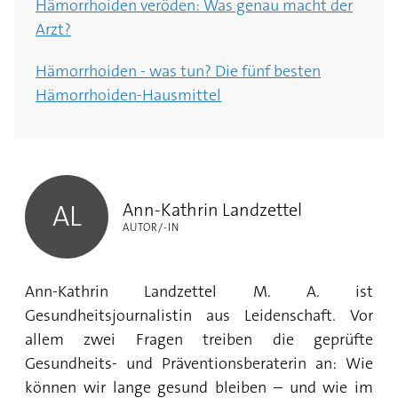
Hämorrhoiden veröden: Was genau macht der
Arzt?
Hämorrhoiden bluten: Wie gefährlich ist das?
Hämorrhoiden - was tun? Die fünf besten
Hämorrhoiden-Schmerzen: Wann tun
Hämorrhoiden-Hausmittel
Hämorrhoiden weh?
Ann-Kathrin Landzettel
Ann-Kathrin Landzettel
AL
AUTOR/-IN
Ann-Kathrin Landzettel M. A. ist
Gesundheitsjournalistin aus Leidenschaft. Vor
allem zwei Fragen treiben die geprüfte
Gesundheits- und Präventionsberaterin an: Wie
können wir lange gesund bleiben – und wie im