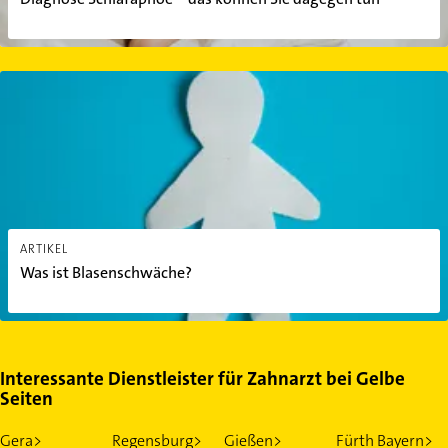
Was ist Blasenschwäche?
ARTIKEL
Was ist Blasenschwäche?
Interessante Dienstleister für Zahnarzt bei Gelbe
Seiten
Gera>
Regensburg>
Gießen>
Fürth Bayern>