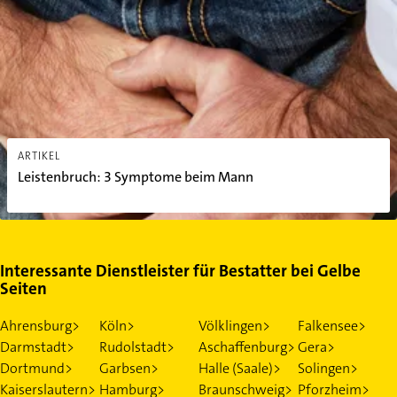
Leistenbruch: 3 Symptome beim Mann
ARTIKEL
Leistenbruch: 3 Symptome beim Mann
Interessante Dienstleister für Bestatter bei Gelbe
Seiten
Ahrensburg>
Köln>
Völklingen>
Falkensee>
Darmstadt>
Rudolstadt>
Aschaffenburg>
Gera>
Dortmund>
Garbsen>
Halle (Saale)>
Solingen>
Kaiserslautern>
Hamburg>
Braunschweig>
Pforzheim>