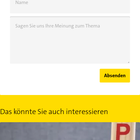
Name
Sagen Sie uns Ihre Meinung zum Thema
Absenden
Das könnte Sie auch interessieren
Polyzystisches Ovarialsyndrom: Was ist PCOS?