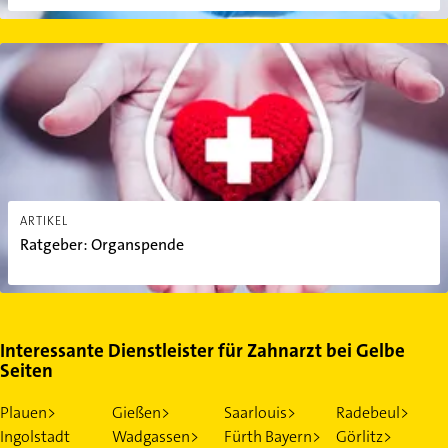
Ratgeber: Organspende
ARTIKEL
Ratgeber: Organspende
Interessante Dienstleister für Zahnarzt bei Gelbe
Seiten
Plauen>
Gießen>
Saarlouis>
Radebeul>
Ingolstadt
Wadgassen>
Fürth Bayern>
Görlitz>